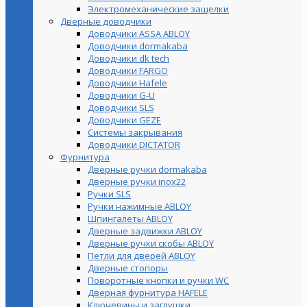
Электромеханические защелки
Дверные доводчики
Доводчики ASSA ABLOY
Доводчики dormakaba
Доводчики dk tech
Доводчики FARGO
Доводчики Hafele
Доводчики G-U
Доводчики SLS
Доводчики GEZE
Cистемы закрывания
Доводчики DICTATOR
Фурнитура
Дверные ручки dormakaba
Дверные ручки inox22
Ручки SLS
Ручки нажимные ABLOY
Шпингалеты ABLOY
Дверные задвижки ABLOY
Дверные ручки скобы ABLOY
Петли для дверей ABLOY
Дверные стопоры
Поворотные кнопки и ручки WC
Дверная фурнитура HAFELE
Ключевины и заглушки