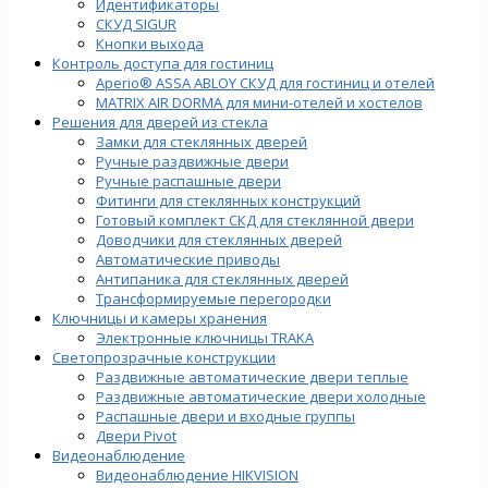
Идентификаторы
СКУД SIGUR
Кнопки выхода
Контроль доступа для гостиниц
Aperio® ASSA ABLOY СКУД для гостиниц и отелей
MATRIX AIR DORMA для мини-отелей и хостелов
Решения для дверей из стекла
Замки для стеклянных дверей
Ручные раздвижные двери
Ручные распашные двери
Фитинги для стеклянных конструкций
Готовый комплект СКД для стеклянной двери
Доводчики для стеклянных дверей
Автоматические приводы
Антипаника для стеклянных дверей
Трансформируемые перегородки
Ключницы и камеры хранения
Электронные ключницы TRAKA
Светопрозрачные конструкции
Раздвижные автоматические двери теплые
Раздвижные автоматические двери холодные
Распашные двери и входные группы
Двери Pivot
Видеонаблюдение
Видеонаблюдение HIKVISION