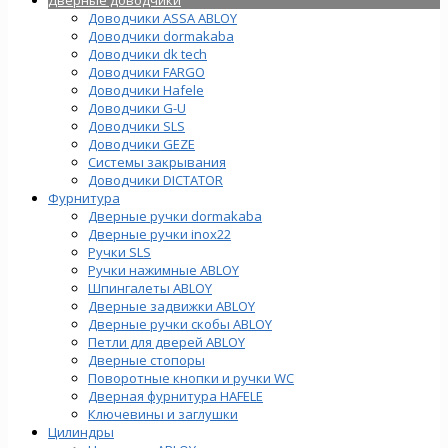
Доводчики ASSA ABLOY
Доводчики dormakaba
Доводчики dk tech
Доводчики FARGO
Доводчики Hafele
Доводчики G-U
Доводчики SLS
Доводчики GEZE
Cистемы закрывания
Доводчики DICTATOR
Фурнитура
Дверные ручки dormakaba
Дверные ручки inox22
Ручки SLS
Ручки нажимные ABLOY
Шпингалеты ABLOY
Дверные задвижки ABLOY
Дверные ручки скобы ABLOY
Петли для дверей ABLOY
Дверные стопоры
Поворотные кнопки и ручки WC
Дверная фурнитура HAFELE
Ключевины и заглушки
Цилиндры