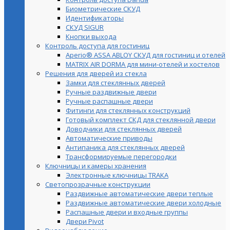
Биометрические СКУД
Идентификаторы
СКУД SIGUR
Кнопки выхода
Контроль доступа для гостиниц
Aperio® ASSA ABLOY СКУД для гостиниц и отелей
MATRIX AIR DORMA для мини-отелей и хостелов
Решения для дверей из стекла
Замки для стеклянных дверей
Ручные раздвижные двери
Ручные распашные двери
Фитинги для стеклянных конструкций
Готовый комплект СКД для стеклянной двери
Доводчики для стеклянных дверей
Автоматические приводы
Антипаника для стеклянных дверей
Трансформируемые перегородки
Ключницы и камеры хранения
Электронные ключницы TRAKA
Светопрозрачные конструкции
Раздвижные автоматические двери теплые
Раздвижные автоматические двери холодные
Распашные двери и входные группы
Двери Pivot