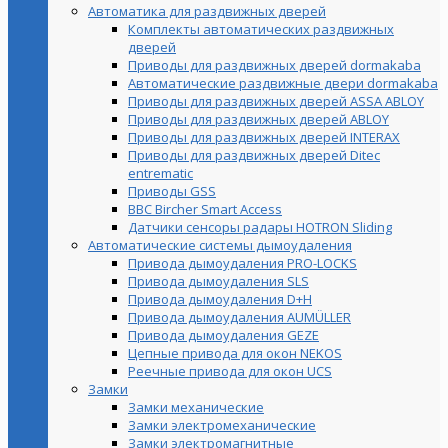
Автоматика для раздвижных дверей
Комплекты автоматических раздвижных
дверей
Приводы для раздвижных дверей dormakaba
Автоматические раздвижные двери dormakaba
Приводы для раздвижных дверей ASSA ABLOY
Приводы для раздвижных дверей ABLOY
Приводы для раздвижных дверей INTERAX
Приводы для раздвижных дверей Ditec
entrematic
Приводы GSS
BBC Bircher Smart Access
Датчики сенсоры радары HOTRON Sliding
Автоматические системы дымоудаления
Привода дымоудаления PRO-LOCKS
Привода дымоудаления SLS
Привода дымоудаления D+H
Привода дымоудаления AUMÜLLER
Привода дымоудаления GEZE
Цепные привода для окон NEKOS
Реечные привода для окон UСS
Замки
Замки механические
Замки электромеханические
Замки электромагнитные