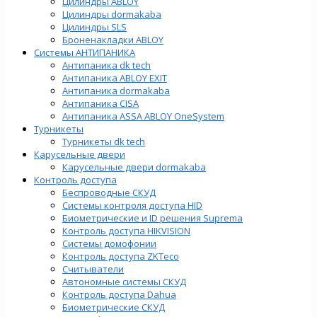
Цилиндры ABLOY
Цилиндры dormakaba
Цилиндры SLS
Броненакладки ABLOY
Системы АНТИПАНИКА
Антипаника dk tech
Антипаника ABLOY EXIT
Антипаника dormakaba
Антипаника СISA
Антипаника ASSA ABLOY OneSystem
Турникеты
Турникеты dk tech
Карусельные двери
Карусельные двери dormakaba
Контроль доступа
Беспроводные СКУД
Системы контроля доступа HID
Биометрические и ID решения Suprema
Контроль доступа HIKVISION
Системы домофонии
Контроль доступа ZKTeco
Считыватели
Автономные системы СКУД
Контроль доступа Dahua
Биометрические СКУД