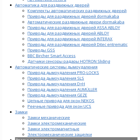
Автоматика для раздвижных дверей
Комплекты автоматических раздвижных дверей
Приводы для раздвижных дверей dormakaba
Автоматические раздвижные двери dormakaba
Приводы для раздвижных дверей ASSA ABLOY
Приводы для раздвижных дверей ABLOY
Приводы для раздвижных дверей INTERAX
Приводы для раздвижных дверей Ditec entrematic
Приводы GSS
BBC Bircher Smart Access
Датчики сенсоры радары HOTRON Sliding
Автоматические системы дымоудаления
Привода дымоудаления PRO-LOCKS
Привода дымоудаления SLS
Привода дымоудаления D+H
Привода дымоудаления AUMÜLLER
Привода дымоудаления GEZE
Цепные привода для окон NEKOS
Реечные привода для окон UСS
Замки
Замки механические
Замки электромеханические
Замки электромагнитные
Электромеханические защелки
Дверные доводчики