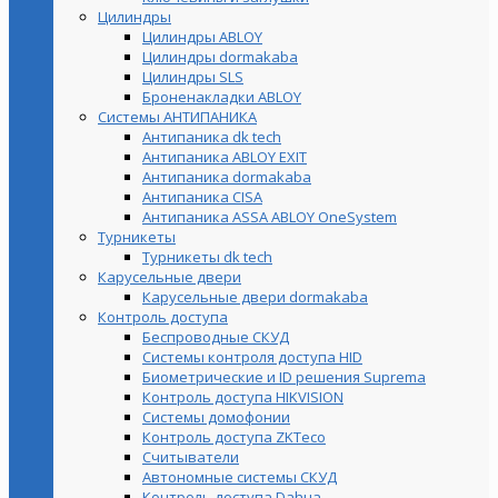
Цилиндры
Цилиндры ABLOY
Цилиндры dormakaba
Цилиндры SLS
Броненакладки ABLOY
Системы АНТИПАНИКА
Антипаника dk tech
Антипаника ABLOY EXIT
Антипаника dormakaba
Антипаника СISA
Антипаника ASSA ABLOY OneSystem
Турникеты
Турникеты dk tech
Карусельные двери
Карусельные двери dormakaba
Контроль доступа
Беспроводные СКУД
Системы контроля доступа HID
Биометрические и ID решения Suprema
Контроль доступа HIKVISION
Системы домофонии
Контроль доступа ZKTeco
Считыватели
Автономные системы СКУД
Контроль доступа Dahua