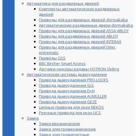
Автоматика для раздвижных дверей
Комплекты автоматических раздвижных
дверей
Приводы для раздвижных дверей dormakaba
Автоматические раздвижные двери dormakaba
Приводы для раздвижных дверей ASSA ABLOY
Приводы для раздвижных дверей ABLOY
Приводы для раздвижных дверей INTERAX
Приводы для раздвижных дверей Ditec
entrematic
Приводы GSS
BBC Bircher Smart Access
Датчики сенсоры радары HOTRON Sliding
Автоматические системы дымоудаления
Привода дымоудаления PRO-LOCKS
Привода дымоудаления SLS
Привода дымоудаления D+H
Привода дымоудаления AUMÜLLER
Привода дымоудаления GEZE
Цепные привода для окон NEKOS
Реечные привода для окон UСS
Замки
Замки механические
Замки электромеханические
Замки электромагнитные