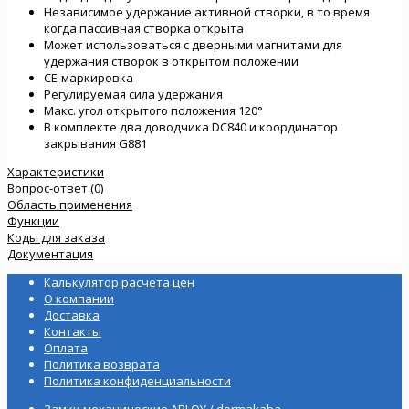
Независимое удержание активной створки, в то время
когда пассивная створка открыта
Может использоваться с дверными магнитами для
удержания створок в открытом положении
CE-маркировка
Регулируемая сила удержания
Макс. угол открытого положения 120°
В комплекте два доводчика DC840 и координатор
закрывания G881
Характеристики
Вопрос-ответ (0)
Область применения
Функции
Коды для заказа
Документация
Калькулятор расчета цен
О компании
Доставка
Контакты
Оплата
Политика возврата
Политика конфиденциальности
Замки механические ABLOY / dormakaba