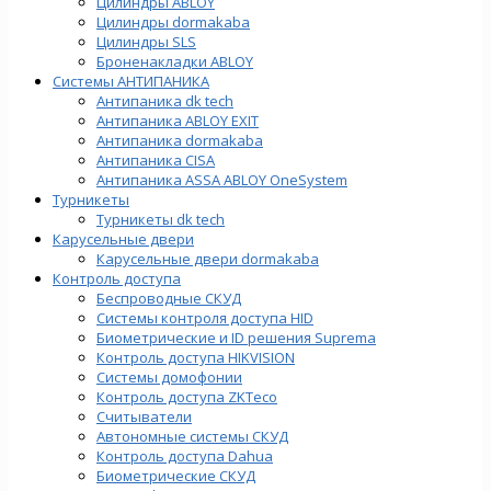
Цилиндры ABLOY
Цилиндры dormakaba
Цилиндры SLS
Броненакладки ABLOY
Системы АНТИПАНИКА
Антипаника dk tech
Антипаника ABLOY EXIT
Антипаника dormakaba
Антипаника СISA
Антипаника ASSA ABLOY OneSystem
Турникеты
Турникеты dk tech
Карусельные двери
Карусельные двери dormakaba
Контроль доступа
Беспроводные СКУД
Системы контроля доступа HID
Биометрические и ID решения Suprema
Контроль доступа HIKVISION
Системы домофонии
Контроль доступа ZKTeco
Считыватели
Автономные системы СКУД
Контроль доступа Dahua
Биометрические СКУД