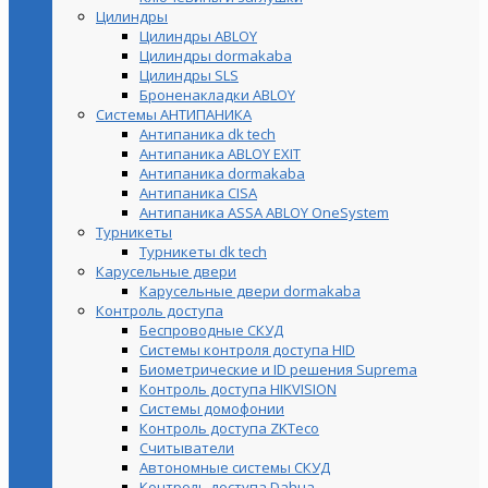
Цилиндры
Цилиндры ABLOY
Цилиндры dormakaba
Цилиндры SLS
Броненакладки ABLOY
Системы АНТИПАНИКА
Антипаника dk tech
Антипаника ABLOY EXIT
Антипаника dormakaba
Антипаника СISA
Антипаника ASSA ABLOY OneSystem
Турникеты
Турникеты dk tech
Карусельные двери
Карусельные двери dormakaba
Контроль доступа
Беспроводные СКУД
Системы контроля доступа HID
Биометрические и ID решения Suprema
Контроль доступа HIKVISION
Системы домофонии
Контроль доступа ZKTeco
Считыватели
Автономные системы СКУД
Контроль доступа Dahua