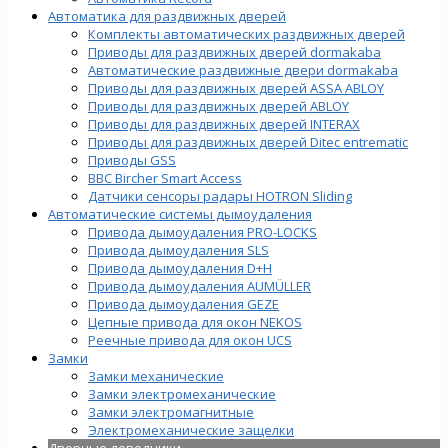
Автоматика для раздвижных дверей
Комплекты автоматических раздвижных дверей
Приводы для раздвижных дверей dormakaba
Автоматические раздвижные двери dormakaba
Приводы для раздвижных дверей ASSA ABLOY
Приводы для раздвижных дверей ABLOY
Приводы для раздвижных дверей INTERAX
Приводы для раздвижных дверей Ditec entrematic
Приводы GSS
BBC Bircher Smart Access
Датчики сенсоры радары HOTRON Sliding
Автоматические системы дымоудаления
Привода дымоудаления PRO-LOCKS
Привода дымоудаления SLS
Привода дымоудаления D+H
Привода дымоудаления AUMÜLLER
Привода дымоудаления GEZE
Цепные привода для окон NEKOS
Реечные привода для окон UСS
Замки
Замки механические
Замки электромеханические
Замки электромагнитные
Электромеханические защелки
Дверные доводчики