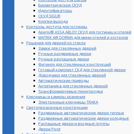
Биометрические СКУД
Идентификаторы
СКУД SIGUR
Кнопки выхода
Контроль доступа для гостиниц
Aperio® ASSA ABLOY СКУД для гостиниц и отелей
MATRIX AIR DORMA для мини-отелей и хостелов
Решения для дверей из стекла
Замки для стеклянных дверей
Ручные раздвижные двери
Ручные распашные двери
Фитинги для стеклянных конструкций
Готовый комплект СКД для стеклянной двери
Доводчики для стеклянных дверей
Автоматические приводы
Антипаника для стеклянных дверей
Трансформируемые перегородки
Ключницы и камеры хранения
Электронные ключницы TRAKA
Светопрозрачные конструкции
Раздвижные автоматические двери теплые
Раздвижные автоматические двери холодные
Распашные двери и входные группы
Двери Pivot