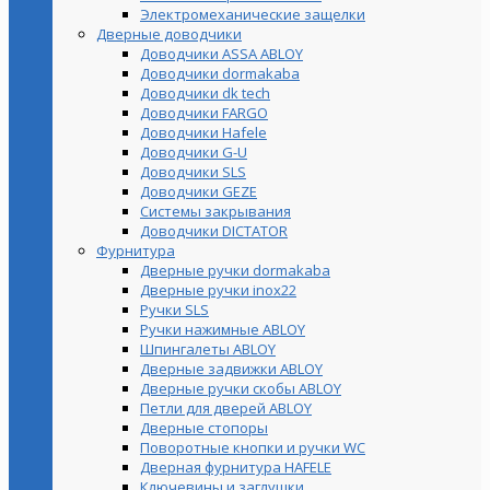
Электромеханические защелки
Дверные доводчики
Доводчики ASSA ABLOY
Доводчики dormakaba
Доводчики dk tech
Доводчики FARGO
Доводчики Hafele
Доводчики G-U
Доводчики SLS
Доводчики GEZE
Cистемы закрывания
Доводчики DICTATOR
Фурнитура
Дверные ручки dormakaba
Дверные ручки inox22
Ручки SLS
Ручки нажимные ABLOY
Шпингалеты ABLOY
Дверные задвижки ABLOY
Дверные ручки скобы ABLOY
Петли для дверей ABLOY
Дверные стопоры
Поворотные кнопки и ручки WC
Дверная фурнитура HAFELE
Ключевины и заглушки