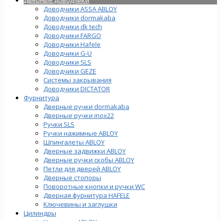
Доводчики ASSA ABLOY
Доводчики dormakaba
Доводчики dk tech
Доводчики FARGO
Доводчики Hafele
Доводчики G-U
Доводчики SLS
Доводчики GEZE
Cистемы закрывания
Доводчики DICTATOR
Фурнитура
Дверные ручки dormakaba
Дверные ручки inox22
Ручки SLS
Ручки нажимные ABLOY
Шпингалеты ABLOY
Дверные задвижки ABLOY
Дверные ручки скобы ABLOY
Петли для дверей ABLOY
Дверные стопоры
Поворотные кнопки и ручки WC
Дверная фурнитура HAFELE
Ключевины и заглушки
Цилиндры