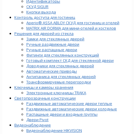
Идентификаторы
СКУД SIGUR
Кнопки выхода
Контроль доступа для гостиниц
Aperio® ASSA ABLOY СКУД для гостиниц и отелей
MATRIX AIR DORMA для мини-отелей и хостелов
Решения для дверей из стекла
Замки для стеклянных дверей
Ручные раздвижные двери
Ручные распашные двери
Фитинги для стеклянных конструкций
Готовый комплект СКД для стеклянной двери
Доводчики для стеклянных дверей
Автоматические приводы
Антипаника для стеклянных дверей
Трансформируемые перегородки
Ключницы и камеры хранения
Электронные ключницы TRAKA
Светопрозрачные конструкции
Раздвижные автоматические двери теплые
Раздвижные автоматические двери холодные
Распашные двери и входные группы
Двери Pivot
Видеонаблюдение
Видеонаблюдение HIKVISION