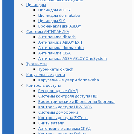
Цилиндры
Цилиндры ABLOY
Цилиндры dormakaba
Цилиндры SLS
Броненакладки ABLOY
Системы АНТИПАНИКА
Антипаника dk tech
Антипаника ABLOY EXIT
Антипаника dormakaba
Антипаника СISA
Антипаника ASSA ABLOY OneSystem
Турникеты
Турникеты dk tech
Карусельные двери
Карусельные двери dormakaba
Контроль доступа
Беспроводные СКУД
Системы контроля доступа HID
Биометрические и ID решения Suprema
Контроль доступа HIKVISION
Системы домофонии
Контроль доступа ZKTeco
Считыватели
Автономные системы СКУД
Контроль доступа Dahua