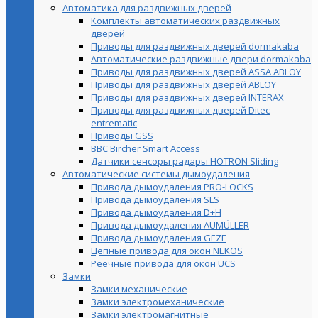
Автоматика для раздвижных дверей
Комплекты автоматических раздвижных
дверей
Приводы для раздвижных дверей dormakaba
Автоматические раздвижные двери dormakaba
Приводы для раздвижных дверей ASSA ABLOY
Приводы для раздвижных дверей ABLOY
Приводы для раздвижных дверей INTERAX
Приводы для раздвижных дверей Ditec
entrematic
Приводы GSS
BBC Bircher Smart Access
Датчики сенсоры радары HOTRON Sliding
Автоматические системы дымоудаления
Привода дымоудаления PRO-LOCKS
Привода дымоудаления SLS
Привода дымоудаления D+H
Привода дымоудаления AUMÜLLER
Привода дымоудаления GEZE
Цепные привода для окон NEKOS
Реечные привода для окон UСS
Замки
Замки механические
Замки электромеханические
Замки электромагнитные