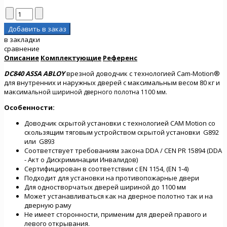
в закладки
сравнение
Описание
Комплектующие
Референс
DC840 ASSA ABLOY
врезной доводчик с технологией Cam-Motion®
для внутренних и наружных дверей с максимальным весом 80 кг и
макси
мальной шириной дверного полотна 1100 мм.
Особенности:
Доводчик скрытой установки с технологией CAM Motion со
скользящим тяговым устройством скрытой установки G892
или G893
Соответствует требованиям закона DDA / CEN PR 15894 (DDA
- Акт о Дискриминации Инвалидов)
Сертифицирован в соответствии с EN 1154, (EN 1-4)
Подходит для установки на противопожарные двери
Для одностворчатых дверей шириной до 1100 мм
Может устанавливаться как на дверное полотно так и на
дверную раму
Не имеет сторонности, применим для дверей правого и
левого открывания.