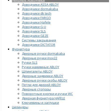
Доводчики ASSA ABLOY
Доводчики dormakaba
Доводчики dk tech
Доводчики FARGO
Доводчики Hafele
Доводчики G-U
Доводчики SLS
Доводчики GEZE
Cистемы закрывания
Доводчики DICTATOR
Фурнитура
Дверные ручки dormakaba
Дверные ручки inox22
Ручки SLS
Ручки нажимные ABLOY
Шпингалеты ABLOY
Дверные задвижки ABLOY
Дверные ручки скобы ABLOY
Петли для дверей ABLOY
Дверные стопоры
Поворотные кнопки и ручки WC
Дверная фурнитура HAFELE
Ключевины и заглушки
Цилиндры