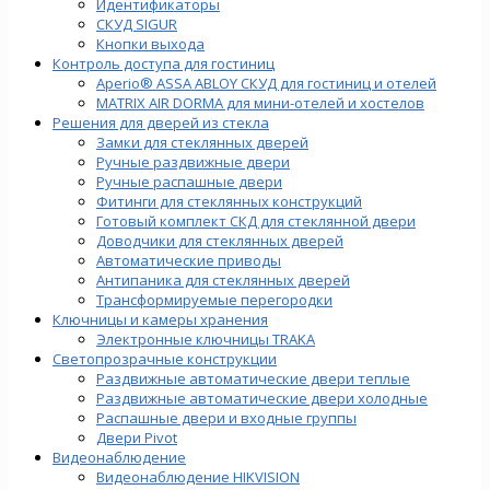
Идентификаторы
СКУД SIGUR
Кнопки выхода
Контроль доступа для гостиниц
Aperio® ASSA ABLOY СКУД для гостиниц и отелей
MATRIX AIR DORMA для мини-отелей и хостелов
Решения для дверей из стекла
Замки для стеклянных дверей
Ручные раздвижные двери
Ручные распашные двери
Фитинги для стеклянных конструкций
Готовый комплект СКД для стеклянной двери
Доводчики для стеклянных дверей
Автоматические приводы
Антипаника для стеклянных дверей
Трансформируемые перегородки
Ключницы и камеры хранения
Электронные ключницы TRAKA
Светопрозрачные конструкции
Раздвижные автоматические двери теплые
Раздвижные автоматические двери холодные
Распашные двери и входные группы
Двери Pivot
Видеонаблюдение
Видеонаблюдение HIKVISION