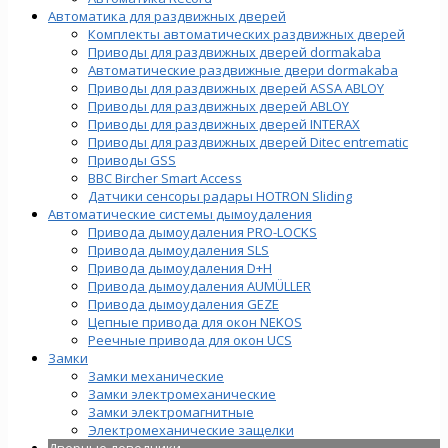
Автоматика для раздвижных дверей
Комплекты автоматических раздвижных дверей
Приводы для раздвижных дверей dormakaba
Автоматические раздвижные двери dormakaba
Приводы для раздвижных дверей ASSA ABLOY
Приводы для раздвижных дверей ABLOY
Приводы для раздвижных дверей INTERAX
Приводы для раздвижных дверей Ditec entrematic
Приводы GSS
BBC Bircher Smart Access
Датчики сенсоры радары HOTRON Sliding
Автоматические системы дымоудаления
Привода дымоудаления PRO-LOCKS
Привода дымоудаления SLS
Привода дымоудаления D+H
Привода дымоудаления AUMÜLLER
Привода дымоудаления GEZE
Цепные привода для окон NEKOS
Реечные привода для окон UСS
Замки
Замки механические
Замки электромеханические
Замки электромагнитные
Электромеханические защелки
Дверные доводчики