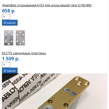
Демпфер открывания A153 для скользящей тяги G195/893
658 р.
812775 закладные пластины
1 509 р.