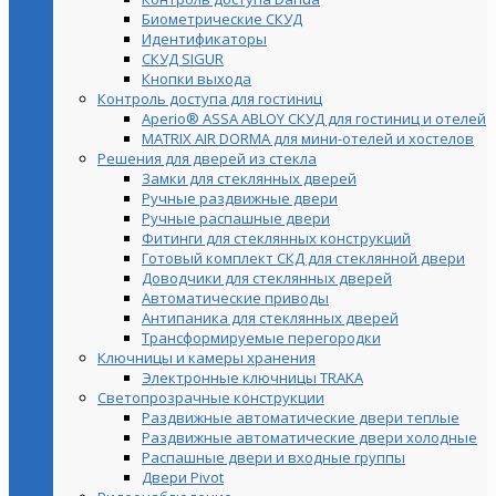
Биометрические СКУД
Идентификаторы
СКУД SIGUR
Кнопки выхода
Контроль доступа для гостиниц
Aperio® ASSA ABLOY СКУД для гостиниц и отелей
MATRIX AIR DORMA для мини-отелей и хостелов
Решения для дверей из стекла
Замки для стеклянных дверей
Ручные раздвижные двери
Ручные распашные двери
Фитинги для стеклянных конструкций
Готовый комплект СКД для стеклянной двери
Доводчики для стеклянных дверей
Автоматические приводы
Антипаника для стеклянных дверей
Трансформируемые перегородки
Ключницы и камеры хранения
Электронные ключницы TRAKA
Светопрозрачные конструкции
Раздвижные автоматические двери теплые
Раздвижные автоматические двери холодные
Распашные двери и входные группы
Двери Pivot