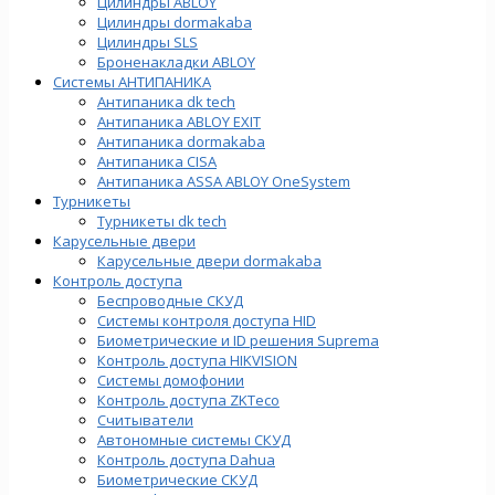
Цилиндры ABLOY
Цилиндры dormakaba
Цилиндры SLS
Броненакладки ABLOY
Системы АНТИПАНИКА
Антипаника dk tech
Антипаника ABLOY EXIT
Антипаника dormakaba
Антипаника СISA
Антипаника ASSA ABLOY OneSystem
Турникеты
Турникеты dk tech
Карусельные двери
Карусельные двери dormakaba
Контроль доступа
Беспроводные СКУД
Системы контроля доступа HID
Биометрические и ID решения Suprema
Контроль доступа HIKVISION
Системы домофонии
Контроль доступа ZKTeco
Считыватели
Автономные системы СКУД
Контроль доступа Dahua
Биометрические СКУД