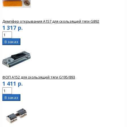
Демпфер открывания A157 для скользящей тяги G892
1 317 р.
ФОП A152 для скользящей тяги G195/893
1 411 р.