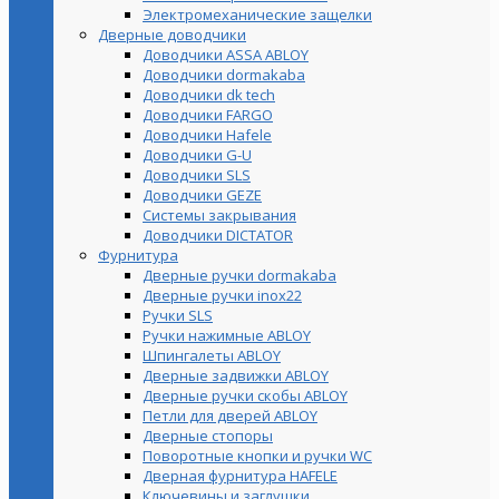
Электромеханические защелки
Дверные доводчики
Доводчики ASSA ABLOY
Доводчики dormakaba
Доводчики dk tech
Доводчики FARGO
Доводчики Hafele
Доводчики G-U
Доводчики SLS
Доводчики GEZE
Cистемы закрывания
Доводчики DICTATOR
Фурнитура
Дверные ручки dormakaba
Дверные ручки inox22
Ручки SLS
Ручки нажимные ABLOY
Шпингалеты ABLOY
Дверные задвижки ABLOY
Дверные ручки скобы ABLOY
Петли для дверей ABLOY
Дверные стопоры
Поворотные кнопки и ручки WC
Дверная фурнитура HAFELE
Ключевины и заглушки