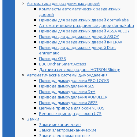
Автоматика для раздвижных дверей
Комплекты автоматических раздвижных
дверей
Приводы для раздвижных дверей dormakaba
Автоматические раздвижные двери dormakaba
Приводы для раздвижных дверей ASSA ABLOY
Приводы для раздвижных дверей ABLOY
Приводы для раздвижных дверей INTERAX
Приводы для раздвижных дверей Ditec
entrematic
Приводы GSS
BBC Bircher Smart Access
Датчики сенсоры радары HOTRON Sliding
Автоматические системы дымоудаления
Привода дымоудаления PRO-LOCKS
Привода дымоудаления SLS
Привода дымоудаления D+H
Привода дымоудаления AUMÜLLER
Привода дымоудаления GEZE
Цепные привода для окон NEKOS
Реечные привода для окон UСS
Замки
Замки механические
Замки электромеханические
Замки электромагнитные