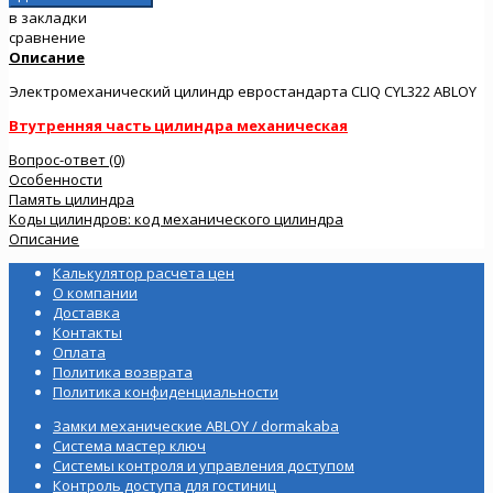
в закладки
сравнение
Описание
Электромеханический цилиндр евростандарта CLIQ CYL322 ABLOY
Втутренняя часть цилиндра механическая
Вопрос-ответ (0)
Особенности
Память цилиндра
Коды цилиндров: код механического цилиндра
Описание
Калькулятор расчета цен
О компании
Доставка
Контакты
Оплата
Политика возврата
Политика конфиденциальности
Замки механические ABLOY / dormakaba
Система мастер ключ
Системы контроля и управления доступом
Контроль доступа для гостиниц