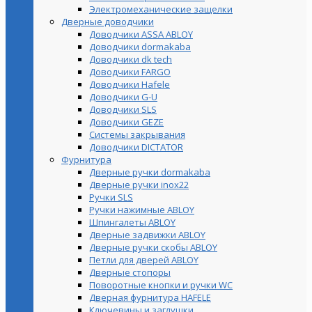
Электромеханические защелки
Дверные доводчики
Доводчики ASSA ABLOY
Доводчики dormakaba
Доводчики dk tech
Доводчики FARGO
Доводчики Hafele
Доводчики G-U
Доводчики SLS
Доводчики GEZE
Cистемы закрывания
Доводчики DICTATOR
Фурнитура
Дверные ручки dormakaba
Дверные ручки inox22
Ручки SLS
Ручки нажимные ABLOY
Шпингалеты ABLOY
Дверные задвижки ABLOY
Дверные ручки скобы ABLOY
Петли для дверей ABLOY
Дверные стопоры
Поворотные кнопки и ручки WC
Дверная фурнитура HAFELE
Ключевины и заглушки