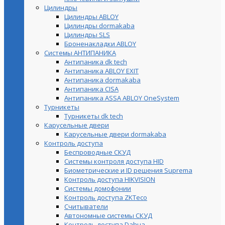
Цилиндры
Цилиндры ABLOY
Цилиндры dormakaba
Цилиндры SLS
Броненакладки ABLOY
Системы АНТИПАНИКА
Антипаника dk tech
Антипаника ABLOY EXIT
Антипаника dormakaba
Антипаника СISA
Антипаника ASSA ABLOY OneSystem
Турникеты
Турникеты dk tech
Карусельные двери
Карусельные двери dormakaba
Контроль доступа
Беспроводные СКУД
Системы контроля доступа HID
Биометрические и ID решения Suprema
Контроль доступа HIKVISION
Системы домофонии
Контроль доступа ZKTeco
Считыватели
Автономные системы СКУД
Контроль доступа Dahua