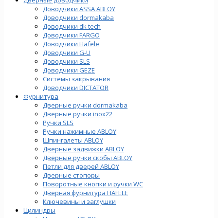
Доводчики ASSA ABLOY
Доводчики dormakaba
Доводчики dk tech
Доводчики FARGO
Доводчики Hafele
Доводчики G-U
Доводчики SLS
Доводчики GEZE
Cистемы закрывания
Доводчики DICTATOR
Фурнитура
Дверные ручки dormakaba
Дверные ручки inox22
Ручки SLS
Ручки нажимные ABLOY
Шпингалеты ABLOY
Дверные задвижки ABLOY
Дверные ручки скобы ABLOY
Петли для дверей ABLOY
Дверные стопоры
Поворотные кнопки и ручки WC
Дверная фурнитура HAFELE
Ключевины и заглушки
Цилиндры