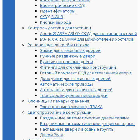
Биометрические СКУД
Идентификаторы
СКУД SIGUR
Кнопки выхода
Контроль доступа для гостиниц
Aperio® ASSA ABLOY СКУД для гостиниц и отелей
MATRIX AIR DORMA для мини-отелей и хостелов
Решения для дверей из стекла
Замки для стеклянных дверей
Ручные раздвижные двери
Ручные распашные двери
Фитинги для стеклянных конструкций
Готовый комплект СКД для стеклянной двери
Доводчики для стеклянных дверей
Автоматические приводы
Антипаника для стеклянных дверей
Трансформируемые перегородки
Ключницы и камеры хранения
Электронные ключницы TRAKA
Светопрозрачные конструкции
Раздвижные автоматические двери теплые
Раздвижные автоматические двери холодные
Распашные двери и входные группы
Двери Pivot