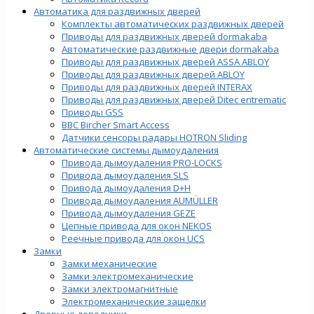
Автоматика для раздвижных дверей
Комплекты автоматических раздвижных дверей
Приводы для раздвижных дверей dormakaba
Автоматические раздвижные двери dormakaba
Приводы для раздвижных дверей ASSA ABLOY
Приводы для раздвижных дверей ABLOY
Приводы для раздвижных дверей INTERAX
Приводы для раздвижных дверей Ditec entrematic
Приводы GSS
BBC Bircher Smart Access
Датчики сенсоры радары HOTRON Sliding
Автоматические системы дымоудаления
Привода дымоудаления PRO-LOCKS
Привода дымоудаления SLS
Привода дымоудаления D+H
Привода дымоудаления AUMÜLLER
Привода дымоудаления GEZE
Цепные привода для окон NEKOS
Реечные привода для окон UСS
Замки
Замки механические
Замки электромеханические
Замки электромагнитные
Электромеханические защелки
Дверные доводчики