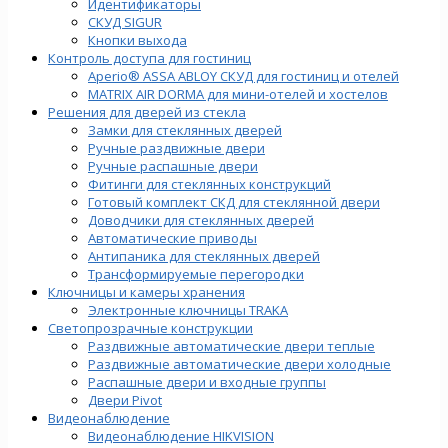
Идентификаторы
СКУД SIGUR
Кнопки выхода
Контроль доступа для гостиниц
Aperio® ASSA ABLOY СКУД для гостиниц и отелей
MATRIX AIR DORMA для мини-отелей и хостелов
Решения для дверей из стекла
Замки для стеклянных дверей
Ручные раздвижные двери
Ручные распашные двери
Фитинги для стеклянных конструкций
Готовый комплект СКД для стеклянной двери
Доводчики для стеклянных дверей
Автоматические приводы
Антипаника для стеклянных дверей
Трансформируемые перегородки
Ключницы и камеры хранения
Электронные ключницы TRAKA
Светопрозрачные конструкции
Раздвижные автоматические двери теплые
Раздвижные автоматические двери холодные
Распашные двери и входные группы
Двери Pivot
Видеонаблюдение
Видеонаблюдение HIKVISION