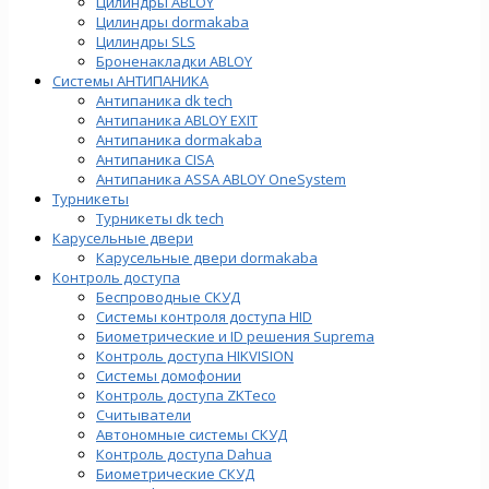
Цилиндры ABLOY
Цилиндры dormakaba
Цилиндры SLS
Броненакладки ABLOY
Системы АНТИПАНИКА
Антипаника dk tech
Антипаника ABLOY EXIT
Антипаника dormakaba
Антипаника СISA
Антипаника ASSA ABLOY OneSystem
Турникеты
Турникеты dk tech
Карусельные двери
Карусельные двери dormakaba
Контроль доступа
Беспроводные СКУД
Системы контроля доступа HID
Биометрические и ID решения Suprema
Контроль доступа HIKVISION
Системы домофонии
Контроль доступа ZKTeco
Считыватели
Автономные системы СКУД
Контроль доступа Dahua
Биометрические СКУД