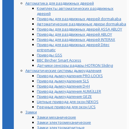
Автоматика для раздвижных дверей
Комплекты автоматических раздвижных
дверей
Приводы для раздвижных дверей dormakaba
Автоматические раздвижные двери dormakaba
Приводы для раздвижных дверей ASSA ABLOY
Приводы для раздвижных дверей ABLOY
Приводы для раздвижных дверей INTERAX
Приводы для раздвижных дверей Ditec
entrematic
Приводы GSS
BBC Bircher Smart Access
Датчики сенсоры радары HOTRON Sliding
Автоматические системы дымоудаления
Привода дымоудаления PRO-LOCKS
Привода дымоудаления SLS
Привода дымоудаления D+H
Привода дымоудаления AUMÜLLER
Привода дымоудаления GEZE
Цепные привода для окон NEKOS
Реечные привода для окон UСS
Замки
Замки механические
Замки электромеханические
Замки электромагнитные