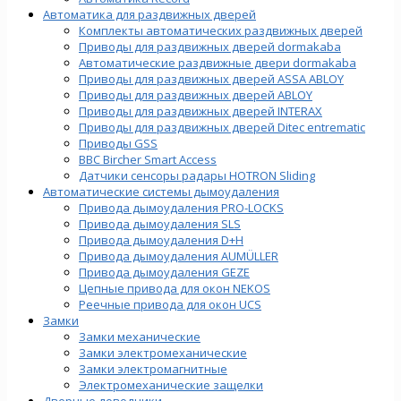
Автоматика для раздвижных дверей
Комплекты автоматических раздвижных дверей
Приводы для раздвижных дверей dormakaba
Автоматические раздвижные двери dormakaba
Приводы для раздвижных дверей ASSA ABLOY
Приводы для раздвижных дверей ABLOY
Приводы для раздвижных дверей INTERAX
Приводы для раздвижных дверей Ditec entrematic
Приводы GSS
BBC Bircher Smart Access
Датчики сенсоры радары HOTRON Sliding
Автоматические системы дымоудаления
Привода дымоудаления PRO-LOCKS
Привода дымоудаления SLS
Привода дымоудаления D+H
Привода дымоудаления AUMÜLLER
Привода дымоудаления GEZE
Цепные привода для окон NEKOS
Реечные привода для окон UСS
Замки
Замки механические
Замки электромеханические
Замки электромагнитные
Электромеханические защелки
Дверные доводчики