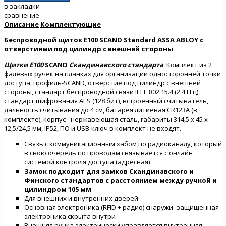
в закладки
сравнение
Описание
Комплектующие
Беспроводной щиток E100 SCAND Standard ASSA ABLOY с
отверстиями под цилиндр с внешней стороны
Щитки E100
SCAND
Скандинавского стандарта
. Комплект из 2
фалевых ручек на планках для организации односторонней точки
доступа, профиль-SCAND,
отверстие под цилиндр с внешней
стороны, стандарт беспроводной связи IEEE 802.15.4 (2,4 ГГц),
стандарт шифрования AES (128 бит), встроенный считыватель,
дальность считывания до 4 см, батарея литиевая CR123A (в
комплекте), корпус - нержавеющая сталь, габариты 314,5 x 45 x
12,5/24,5 мм, IP52, ПО и USB-ключ в комплект не входят.
Связь с коммуникационным хабом по радиоканалу, который
в свою очередь по проводам связывается с онлайн
системой контроля доступа (адресная)
Замок подходит для замков Скандинавского и
Финского стандартов с расстоянием между ручкой и
цилиндром 105 мм
Для внешних и внутренних дверей
Основная электроника (RFID + радио) снаружи -защищенная
электроника скрыта внутри
Внешняя ручка электрически управляется,внутренняя