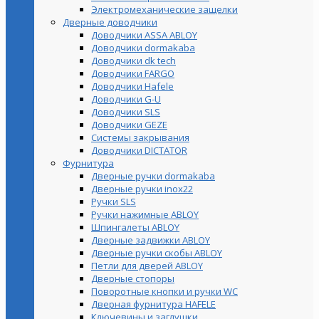
Электромеханические защелки
Дверные доводчики
Доводчики ASSA ABLOY
Доводчики dormakaba
Доводчики dk tech
Доводчики FARGO
Доводчики Hafele
Доводчики G-U
Доводчики SLS
Доводчики GEZE
Cистемы закрывания
Доводчики DICTATOR
Фурнитура
Дверные ручки dormakaba
Дверные ручки inox22
Ручки SLS
Ручки нажимные ABLOY
Шпингалеты ABLOY
Дверные задвижки ABLOY
Дверные ручки скобы ABLOY
Петли для дверей ABLOY
Дверные стопоры
Поворотные кнопки и ручки WC
Дверная фурнитура HAFELE
Ключевины и заглушки