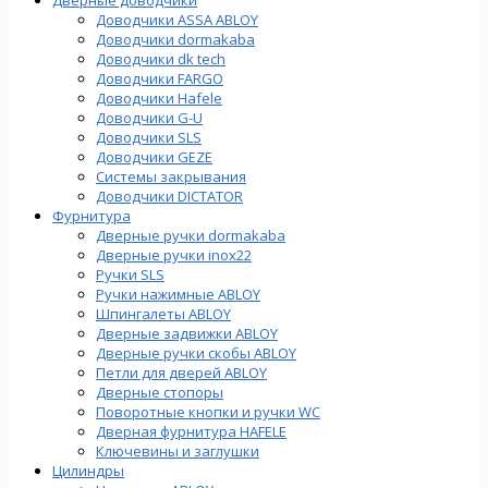
Доводчики ASSA ABLOY
Доводчики dormakaba
Доводчики dk tech
Доводчики FARGO
Доводчики Hafele
Доводчики G-U
Доводчики SLS
Доводчики GEZE
Cистемы закрывания
Доводчики DICTATOR
Фурнитура
Дверные ручки dormakaba
Дверные ручки inox22
Ручки SLS
Ручки нажимные ABLOY
Шпингалеты ABLOY
Дверные задвижки ABLOY
Дверные ручки скобы ABLOY
Петли для дверей ABLOY
Дверные стопоры
Поворотные кнопки и ручки WC
Дверная фурнитура HAFELE
Ключевины и заглушки
Цилиндры