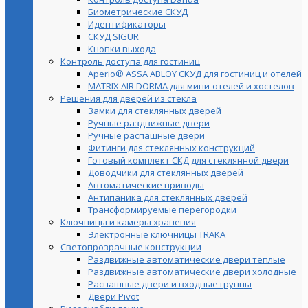
Биометрические СКУД
Идентификаторы
СКУД SIGUR
Кнопки выхода
Контроль доступа для гостиниц
Aperio® ASSA ABLOY СКУД для гостиниц и отелей
MATRIX AIR DORMA для мини-отелей и хостелов
Решения для дверей из стекла
Замки для стеклянных дверей
Ручные раздвижные двери
Ручные распашные двери
Фитинги для стеклянных конструкций
Готовый комплект СКД для стеклянной двери
Доводчики для стеклянных дверей
Автоматические приводы
Антипаника для стеклянных дверей
Трансформируемые перегородки
Ключницы и камеры хранения
Электронные ключницы TRAKA
Светопрозрачные конструкции
Раздвижные автоматические двери теплые
Раздвижные автоматические двери холодные
Распашные двери и входные группы
Двери Pivot