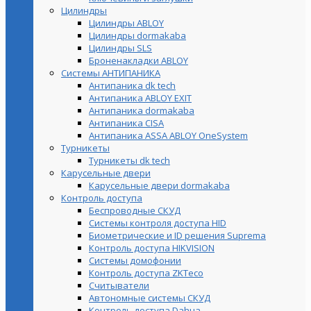
Цилиндры
Цилиндры ABLOY
Цилиндры dormakaba
Цилиндры SLS
Броненакладки ABLOY
Системы АНТИПАНИКА
Антипаника dk tech
Антипаника ABLOY EXIT
Антипаника dormakaba
Антипаника СISA
Антипаника ASSA ABLOY OneSystem
Турникеты
Турникеты dk tech
Карусельные двери
Карусельные двери dormakaba
Контроль доступа
Беспроводные СКУД
Системы контроля доступа HID
Биометрические и ID решения Suprema
Контроль доступа HIKVISION
Системы домофонии
Контроль доступа ZKTeco
Считыватели
Автономные системы СКУД
Контроль доступа Dahua