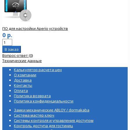
ПО для настройки Aperio устройств
0 р.
Вопрос-ответ (0)
Технические данные
Калькулятор расчета цен
О компании
Доставка
Контакты
Оплата
Политика возврата
Политика конфиденциальности
Замки механические ABLOY / dormakaba
Система мастер ключ
Системы контроля и управления доступом
Контроль доступа для гостиниц