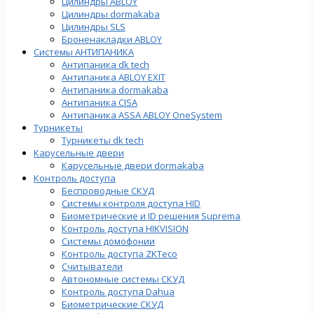
Цилиндры ABLOY
Цилиндры dormakaba
Цилиндры SLS
Броненакладки ABLOY
Системы АНТИПАНИКА
Антипаника dk tech
Антипаника ABLOY EXIT
Антипаника dormakaba
Антипаника СISA
Антипаника ASSA ABLOY OneSystem
Турникеты
Турникеты dk tech
Карусельные двери
Карусельные двери dormakaba
Контроль доступа
Беспроводные СКУД
Системы контроля доступа HID
Биометрические и ID решения Suprema
Контроль доступа HIKVISION
Системы домофонии
Контроль доступа ZKTeco
Считыватели
Автономные системы СКУД
Контроль доступа Dahua
Биометрические СКУД