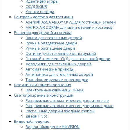
Идентификаторы
СКУД SIGUR
Кнопки выхода
Контроль доступа для гостиниц
Aperio® ASSA ABLOY СКУД для гостиниц и отелей
MATRIX AIR DORMA для мини-отелей и хостелов
Решения для дверей из стекла
Замки для стеклянных дверей
Ручные раздвижные двери
Ручные распашные двери
Фитинги для стеклянных конструкций
Готовый комплект СКД для стеклянной двери
Доводчики для стеклянных дверей
Автоматические приводы
Антипаника для стеклянных дверей
Трансформируемые перегородки
Ключницы и камеры хранения
Электронные ключницы TRAKA
Светопрозрачные конструкции
Раздвижные автоматические двери теплые
Раздвижные автоматические двери холодные
Распашные двери и входные группы
Двери Pivot
Видеонаблюдение
Видеонаблюдение HIKVISION