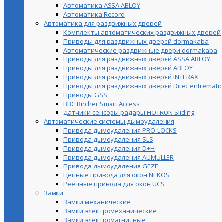
Автоматика ASSA ABLOY
Автоматика Record
Автоматика для раздвижных дверей
Комплекты автоматических раздвижных дверей
Приводы для раздвижных дверей dormakaba
Автоматические раздвижные двери dormakaba
Приводы для раздвижных дверей ASSA ABLOY
Приводы для раздвижных дверей ABLOY
Приводы для раздвижных дверей INTERAX
Приводы для раздвижных дверей Ditec entrematic
Приводы GSS
BBC Bircher Smart Access
Датчики сенсоры радары HOTRON Sliding
Автоматические системы дымоудаления
Привода дымоудаления PRO-LOCKS
Привода дымоудаления SLS
Привода дымоудаления D+H
Привода дымоудаления AUMÜLLER
Привода дымоудаления GEZE
Цепные привода для окон NEKOS
Реечные привода для окон UСS
Замки
Замки механические
Замки электромеханические
Замки электромагнитные