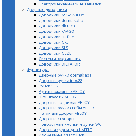
Электромеханические защелки
Дверные доводчики
Доводчики ASSA ABLOY
Доводчики dormakaba
Доводчики dk tech
Доводчики FARGO
Доводчики Hafele
Доводчики G-U
Доводчики SLS
Доводчики GEZE
Cистемы закрывания
Доводчики DICTATOR
Фурнитура
Дверные ручки dormakaba
Дверные ручки inox22
Ручки SLS
Ручки нажимные ABLOY
Шпингалеты ABLOY
Дверные задвижки ABLOY
Дверные ручки скобы ABLOY
Петли для дверей ABLOY
Дверные стопоры
Поворотные кнопки и ручки WC
Дверная фурнитура HAFELE
Ключевины и заглушки