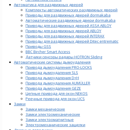
Автоматика для раздвижных дверей
Комплекты автоматических раздвижных дверей
Приводы для раздвижных дверей dormakaba
Автоматические раздвижные двери dormakaba
Приводы для раздвижных дверей ASSA ABLOY
Приводы для раздвижных дверей ABLOY
Приводы для раздвижных дверей INTERAX
Приводы для раздвижных дверей Ditec entrematic
Приводы GSS
BBC Bircher Smart Access
Датчики сенсоры радары HOTRON Sliding
Автоматические системы дымоудаления
Привода дымоудаления PRO-LOCKS
Привода дымоудаления SLS
Привода дымоудаления D+H
Привода дымоудаления AUMÜLLER
Привода дымоудаления GEZE
Цепные привода для окон NEKOS
Реечные привода для окон UСS
Замки
Замки механические
Замки электромеханические
Замки электромагнитные
Электромеханические защелки
Дверные доводчики