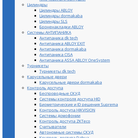
Цилиндры
Цилиндры ABLOY
Цилиндры dormakaba
Цилиндры SLS
Броненакладки ABLOY
Системы АНТИПАНИКА
Антипаника dk tech
Антипаника ABLOY EXIT
Антипаника dormakaba
Антипаника СISA
Антипаника ASSA ABLOY OneSystem
Турникеты
Турникеты dk tech
Карусельные двери
Карусельные двери dormakaba
Контроль доступа
Беспроводные СКУД
Системы контроля доступа HID
Биометрические и ID решения Suprema
Контроль доступа HIKVISION
Системы домофонии
Контроль доступа ZKTeco
Считыватели
Автономные системы СКУД
Контроль доступа Dahua