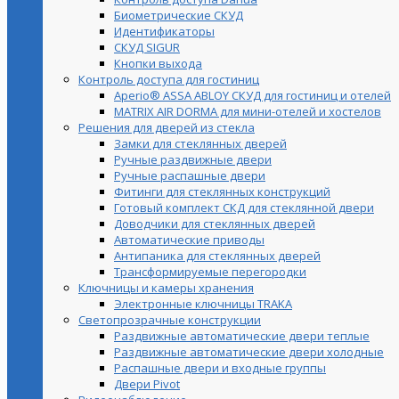
Биометрические СКУД
Идентификаторы
СКУД SIGUR
Кнопки выхода
Контроль доступа для гостиниц
Aperio® ASSA ABLOY СКУД для гостиниц и отелей
MATRIX AIR DORMA для мини-отелей и хостелов
Решения для дверей из стекла
Замки для стеклянных дверей
Ручные раздвижные двери
Ручные распашные двери
Фитинги для стеклянных конструкций
Готовый комплект СКД для стеклянной двери
Доводчики для стеклянных дверей
Автоматические приводы
Антипаника для стеклянных дверей
Трансформируемые перегородки
Ключницы и камеры хранения
Электронные ключницы TRAKA
Светопрозрачные конструкции
Раздвижные автоматические двери теплые
Раздвижные автоматические двери холодные
Распашные двери и входные группы
Двери Pivot