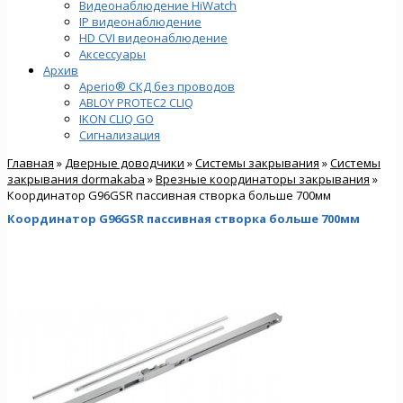
Видеонаблюдение HiWatch
IP видеонаблюдение
HD CVI видеонаблюдение
Аксессуары
Архив
Aperio® СКД без проводов
ABLOY PROTEC2 CLIQ
IKON CLIQ GO
Сигнализация
Главная
»
Дверные доводчики
»
Cистемы закрывания
»
Системы
закрывания dormakaba
»
Врезные координаторы закрывания
»
Координатор G96GSR пассивная створка больше 700мм
Координатор G96GSR пассивная створка больше 700мм