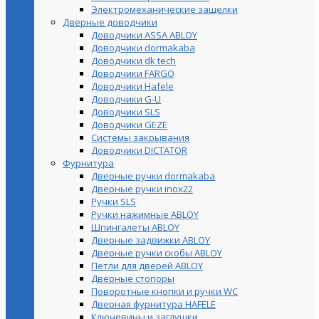
Электромеханические защелки
Дверные доводчики
Доводчики ASSA ABLOY
Доводчики dormakaba
Доводчики dk tech
Доводчики FARGO
Доводчики Hafele
Доводчики G-U
Доводчики SLS
Доводчики GEZE
Cистемы закрывания
Доводчики DICTATOR
Фурнитура
Дверные ручки dormakaba
Дверные ручки inox22
Ручки SLS
Ручки нажимные ABLOY
Шпингалеты ABLOY
Дверные задвижки ABLOY
Дверные ручки скобы ABLOY
Петли для дверей ABLOY
Дверные стопоры
Поворотные кнопки и ручки WC
Дверная фурнитура HAFELE
Ключевины и заглушки