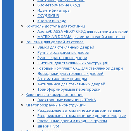
Биометрические СКУД
Идентификаторы
СКУД SIGUR
Кнопки выхода
Контроль доступа для гостиниц
Aperio® ASSA ABLOY СКУД для гостиниц и отелей
MATRIX AIR DORMA для мини-отелей и хостелов
Решения для дверей из стекла
Замки для стеклянных дверей
Ручные раздвижные двери
Ручные распашные двери
Фитинги для стеклянных конструкций
Готовый комплект СКД для стеклянной двери
Доводчики для стеклянных дверей
Автоматические приводы
Антипаника для стеклянных дверей
Трансформируемые перегородки
Ключницы и камеры хранения
Электронные ключницы TRAKA
Светопрозрачные конструкции
Раздвижные автоматические двери теплые
Раздвижные автоматические двери холодные
Распашные двери и входные группы
Двери Pivot