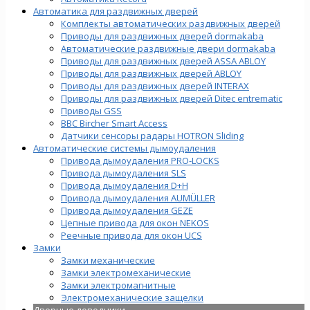
Автоматика для раздвижных дверей
Комплекты автоматических раздвижных дверей
Приводы для раздвижных дверей dormakaba
Автоматические раздвижные двери dormakaba
Приводы для раздвижных дверей ASSA ABLOY
Приводы для раздвижных дверей ABLOY
Приводы для раздвижных дверей INTERAX
Приводы для раздвижных дверей Ditec entrematic
Приводы GSS
BBC Bircher Smart Access
Датчики сенсоры радары HOTRON Sliding
Автоматические системы дымоудаления
Привода дымоудаления PRO-LOCKS
Привода дымоудаления SLS
Привода дымоудаления D+H
Привода дымоудаления AUMÜLLER
Привода дымоудаления GEZE
Цепные привода для окон NEKOS
Реечные привода для окон UСS
Замки
Замки механические
Замки электромеханические
Замки электромагнитные
Электромеханические защелки
Дверные доводчики