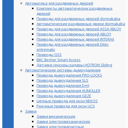
Автоматика для раздвижных дверей
Комплекты автоматических раздвижных
дверей
Приводы для раздвижных дверей dormakaba
Автоматические раздвижные двери dormakaba
Приводы для раздвижных дверей ASSA ABLOY
Приводы для раздвижных дверей ABLOY
Приводы для раздвижных дверей INTERAX
Приводы для раздвижных дверей Ditec
entrematic
Приводы GSS
BBC Bircher Smart Access
Датчики сенсоры радары HOTRON Sliding
Автоматические системы дымоудаления
Привода дымоудаления PRO-LOCKS
Привода дымоудаления SLS
Привода дымоудаления D+H
Привода дымоудаления AUMÜLLER
Привода дымоудаления GEZE
Цепные привода для окон NEKOS
Реечные привода для окон UСS
Замки
Замки механические
Замки электромеханические
Замки электромагнитные