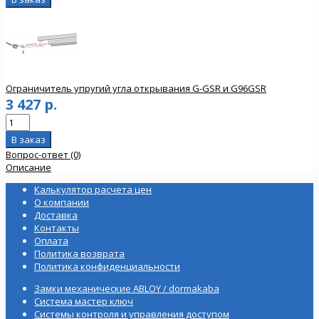
Ограничитель упругий угла открывания G-GSR и G96GSR
3 427 р.
Вопрос-ответ (0)
Описание
Калькулятор расчета цен
О компании
Доставка
Контакты
Оплата
Политика возврата
Политика конфиденциальности
Замки механические ABLOY / dormakaba
Система мастер ключ
Системы контроля и управления доступом