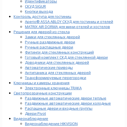
Идентификаторы
СКУД SIGUR
Кнопки выхода
Контроль доступа для гостиниц
Aperio® ASSA ABLOY СКУД для гостиниц и отелей
MATRIX AIR DORMA для мини-отелей и хостелов
Решения для дверей из стекла
Замки для стеклянных дверей
Ручные раздвижные двери
Ручные распашные двери
Фитинги для стеклянных конструкций
Готовый комплект СКД для стеклянной двери
Доводчики для стеклянных дверей
Автоматические приводы
Антипаника для стеклянных дверей
Трансформируемые перегородки
Ключницы и камеры хранения
Электронные ключницы TRAKA
Светопрозрачные конструкции
Раздвижные автоматические двери теплые
Раздвижные автоматические двери холодные
Распашные двери и входные группы
Двери Pivot
Видеонаблюдение
Видеонаблюдение HIKVISION