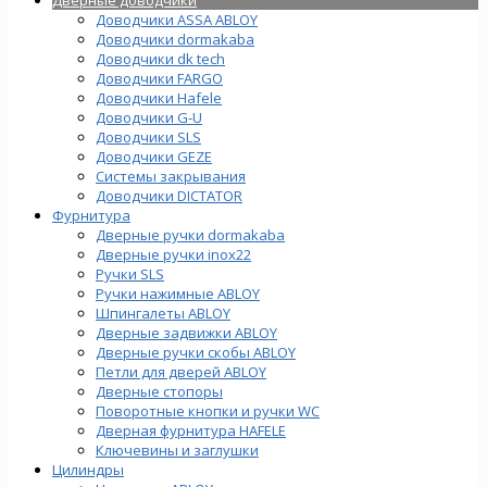
Доводчики ASSA ABLOY
Доводчики dormakaba
Доводчики dk tech
Доводчики FARGO
Доводчики Hafele
Доводчики G-U
Доводчики SLS
Доводчики GEZE
Cистемы закрывания
Доводчики DICTATOR
Фурнитура
Дверные ручки dormakaba
Дверные ручки inox22
Ручки SLS
Ручки нажимные ABLOY
Шпингалеты ABLOY
Дверные задвижки ABLOY
Дверные ручки скобы ABLOY
Петли для дверей ABLOY
Дверные стопоры
Поворотные кнопки и ручки WC
Дверная фурнитура HAFELE
Ключевины и заглушки
Цилиндры