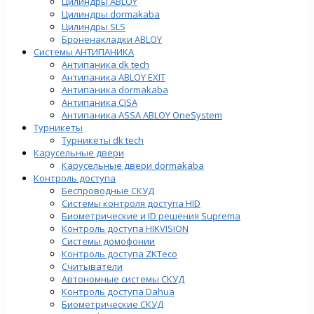
Цилиндры ABLOY
Цилиндры dormakaba
Цилиндры SLS
Броненакладки ABLOY
Системы АНТИПАНИКА
Антипаника dk tech
Антипаника ABLOY EXIT
Антипаника dormakaba
Антипаника СISA
Антипаника ASSA ABLOY OneSystem
Турникеты
Турникеты dk tech
Карусельные двери
Карусельные двери dormakaba
Контроль доступа
Беспроводные СКУД
Системы контроля доступа HID
Биометрические и ID решения Suprema
Контроль доступа HIKVISION
Системы домофонии
Контроль доступа ZKTeco
Считыватели
Автономные системы СКУД
Контроль доступа Dahua
Биометрические СКУД