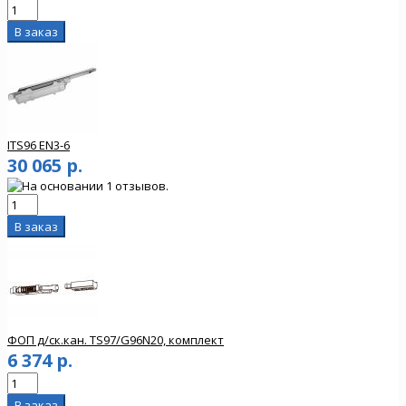
ITS96 EN3-6
30 065 р.
ФОП д/ск.кан. TS97/G96N20, комплект
6 374 р.