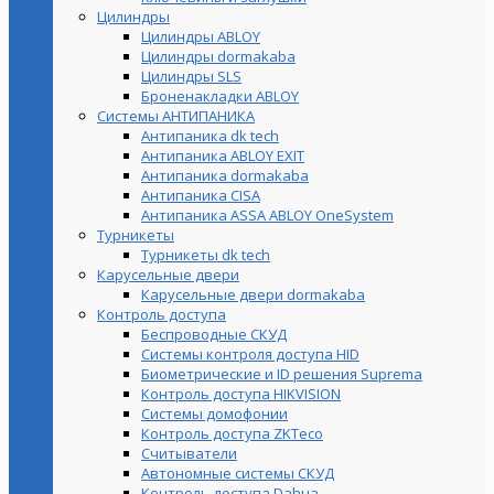
Цилиндры
Цилиндры ABLOY
Цилиндры dormakaba
Цилиндры SLS
Броненакладки ABLOY
Системы АНТИПАНИКА
Антипаника dk tech
Антипаника ABLOY EXIT
Антипаника dormakaba
Антипаника СISA
Антипаника ASSA ABLOY OneSystem
Турникеты
Турникеты dk tech
Карусельные двери
Карусельные двери dormakaba
Контроль доступа
Беспроводные СКУД
Системы контроля доступа HID
Биометрические и ID решения Suprema
Контроль доступа HIKVISION
Системы домофонии
Контроль доступа ZKTeco
Считыватели
Автономные системы СКУД
Контроль доступа Dahua