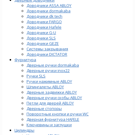
Доводчики ASSA ABLOY
Доводчики dormakaba
Доводчики dk tech
Доводчики FARGO
Доводчики Hafele
Доводчики G-U
Доводчики SLS
Доводчики GEZE
Cистемы закрывания
Доводчики DICTATOR
Фурнитура
Дверные ручки dormakaba
Дверные ручки inox22
Ручки SLS
Ручки нажимные ABLOY
Шпингалеты ABLOY
Дверные задвижки ABLOY
Дверные ручки скобы ABLOY
Петли для дверей ABLOY
Дверные стопоры
Поворотные кнопки и ручки WC
Дверная фурнитура HAFELE
Ключевины и заглушки
Цилиндры