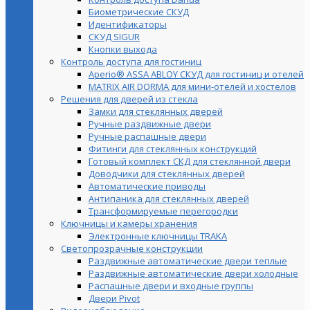
Биометрические СКУД
Идентификаторы
СКУД SIGUR
Кнопки выхода
Контроль доступа для гостиниц
Aperio® ASSA ABLOY СКУД для гостиниц и отелей
MATRIX AIR DORMA для мини-отелей и хостелов
Решения для дверей из стекла
Замки для стеклянных дверей
Ручные раздвижные двери
Ручные распашные двери
Фитинги для стеклянных конструкций
Готовый комплект СКД для стеклянной двери
Доводчики для стеклянных дверей
Автоматические приводы
Антипаника для стеклянных дверей
Трансформируемые перегородки
Ключницы и камеры хранения
Электронные ключницы TRAKA
Светопрозрачные конструкции
Раздвижные автоматические двери теплые
Раздвижные автоматические двери холодные
Распашные двери и входные группы
Двери Pivot