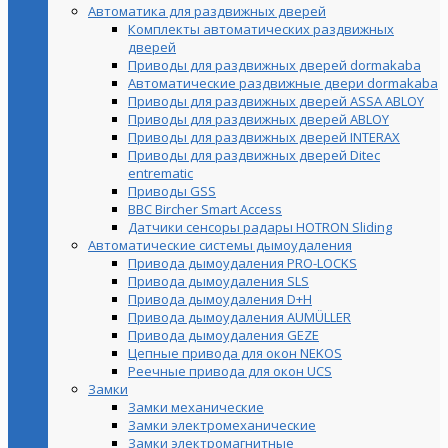
Автоматика для раздвижных дверей
Комплекты автоматических раздвижных
дверей
Приводы для раздвижных дверей dormakaba
Автоматические раздвижные двери dormakaba
Приводы для раздвижных дверей ASSA ABLOY
Приводы для раздвижных дверей ABLOY
Приводы для раздвижных дверей INTERAX
Приводы для раздвижных дверей Ditec
entrematic
Приводы GSS
BBC Bircher Smart Access
Датчики сенсоры радары HOTRON Sliding
Автоматические системы дымоудаления
Привода дымоудаления PRO-LOCKS
Привода дымоудаления SLS
Привода дымоудаления D+H
Привода дымоудаления AUMÜLLER
Привода дымоудаления GEZE
Цепные привода для окон NEKOS
Реечные привода для окон UСS
Замки
Замки механические
Замки электромеханические
Замки электромагнитные