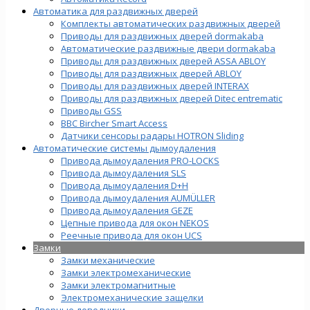
Автоматика для раздвижных дверей
Комплекты автоматических раздвижных дверей
Приводы для раздвижных дверей dormakaba
Автоматические раздвижные двери dormakaba
Приводы для раздвижных дверей ASSA ABLOY
Приводы для раздвижных дверей ABLOY
Приводы для раздвижных дверей INTERAX
Приводы для раздвижных дверей Ditec entrematic
Приводы GSS
BBC Bircher Smart Access
Датчики сенсоры радары HOTRON Sliding
Автоматические системы дымоудаления
Привода дымоудаления PRO-LOCKS
Привода дымоудаления SLS
Привода дымоудаления D+H
Привода дымоудаления AUMÜLLER
Привода дымоудаления GEZE
Цепные привода для окон NEKOS
Реечные привода для окон UСS
Замки
Замки механические
Замки электромеханические
Замки электромагнитные
Электромеханические защелки
Дверные доводчики