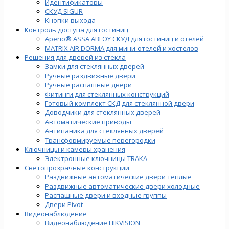
Идентификаторы
СКУД SIGUR
Кнопки выхода
Контроль доступа для гостиниц
Aperio® ASSA ABLOY СКУД для гостиниц и отелей
MATRIX AIR DORMA для мини-отелей и хостелов
Решения для дверей из стекла
Замки для стеклянных дверей
Ручные раздвижные двери
Ручные распашные двери
Фитинги для стеклянных конструкций
Готовый комплект СКД для стеклянной двери
Доводчики для стеклянных дверей
Автоматические приводы
Антипаника для стеклянных дверей
Трансформируемые перегородки
Ключницы и камеры хранения
Электронные ключницы TRAKA
Светопрозрачные конструкции
Раздвижные автоматические двери теплые
Раздвижные автоматические двери холодные
Распашные двери и входные группы
Двери Pivot
Видеонаблюдение
Видеонаблюдение HIKVISION