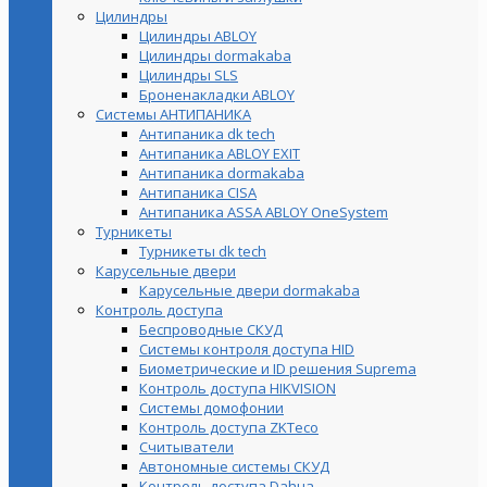
Цилиндры
Цилиндры ABLOY
Цилиндры dormakaba
Цилиндры SLS
Броненакладки ABLOY
Системы АНТИПАНИКА
Антипаника dk tech
Антипаника ABLOY EXIT
Антипаника dormakaba
Антипаника СISA
Антипаника ASSA ABLOY OneSystem
Турникеты
Турникеты dk tech
Карусельные двери
Карусельные двери dormakaba
Контроль доступа
Беспроводные СКУД
Системы контроля доступа HID
Биометрические и ID решения Suprema
Контроль доступа HIKVISION
Системы домофонии
Контроль доступа ZKTeco
Считыватели
Автономные системы СКУД
Контроль доступа Dahua