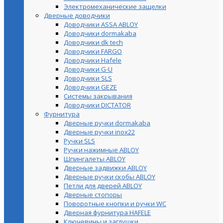
Электромеханические защелки
Дверные доводчики
Доводчики ASSA ABLOY
Доводчики dormakaba
Доводчики dk tech
Доводчики FARGO
Доводчики Hafele
Доводчики G-U
Доводчики SLS
Доводчики GEZE
Cистемы закрывания
Доводчики DICTATOR
Фурнитура
Дверные ручки dormakaba
Дверные ручки inox22
Ручки SLS
Ручки нажимные ABLOY
Шпингалеты ABLOY
Дверные задвижки ABLOY
Дверные ручки скобы ABLOY
Петли для дверей ABLOY
Дверные стопоры
Поворотные кнопки и ручки WC
Дверная фурнитура HAFELE
Ключевины и заглушки