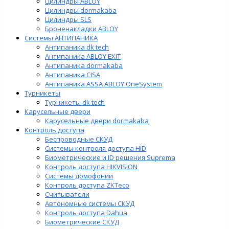
Цилиндры ABLOY
Цилиндры dormakaba
Цилиндры SLS
Броненакладки ABLOY
Системы АНТИПАНИКА
Антипаника dk tech
Антипаника ABLOY EXIT
Антипаника dormakaba
Антипаника СISA
Антипаника ASSA ABLOY OneSystem
Турникеты
Турникеты dk tech
Карусельные двери
Карусельные двери dormakaba
Контроль доступа
Беспроводные СКУД
Системы контроля доступа HID
Биометрические и ID решения Suprema
Контроль доступа HIKVISION
Системы домофонии
Контроль доступа ZKTeco
Считыватели
Автономные системы СКУД
Контроль доступа Dahua
Биометрические СКУД