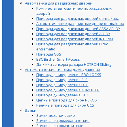
Автоматика для раздвижных дверей
Комплекты автоматических раздвижных
дверей
Приводы для раздвижных дверей dormakaba
Автоматические раздвижные двери dormakaba
Приводы для раздвижных дверей ASSA ABLOY
Приводы для раздвижных дверей ABLOY
Приводы для раздвижных дверей INTERAX
Приводы для раздвижных дверей Ditec
entrematic
Приводы GSS
BBC Bircher Smart Access
Датчики сенсоры радары HOTRON Sliding
Автоматические системы дымоудаления
Привода дымоудаления PRO-LOCKS
Привода дымоудаления SLS
Привода дымоудаления D+H
Привода дымоудаления AUMÜLLER
Привода дымоудаления GEZE
Цепные привода для окон NEKOS
Реечные привода для окон UСS
Замки
Замки механические
Замки электромеханические
Замки электромагнитные