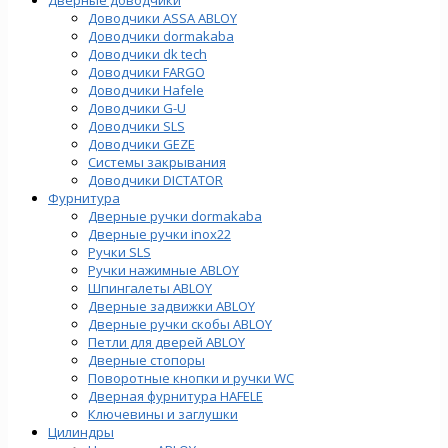
Доводчики ASSA ABLOY
Доводчики dormakaba
Доводчики dk tech
Доводчики FARGO
Доводчики Hafele
Доводчики G-U
Доводчики SLS
Доводчики GEZE
Cистемы закрывания
Доводчики DICTATOR
Фурнитура
Дверные ручки dormakaba
Дверные ручки inox22
Ручки SLS
Ручки нажимные ABLOY
Шпингалеты ABLOY
Дверные задвижки ABLOY
Дверные ручки скобы ABLOY
Петли для дверей ABLOY
Дверные стопоры
Поворотные кнопки и ручки WC
Дверная фурнитура HAFELE
Ключевины и заглушки
Цилиндры