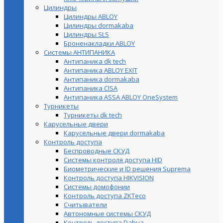
Цилиндры
Цилиндры ABLOY
Цилиндры dormakaba
Цилиндры SLS
Броненакладки ABLOY
Системы АНТИПАНИКА
Антипаника dk tech
Антипаника ABLOY EXIT
Антипаника dormakaba
Антипаника СISA
Антипаника ASSA ABLOY OneSystem
Турникеты
Турникеты dk tech
Карусельные двери
Карусельные двери dormakaba
Контроль доступа
Беспроводные СКУД
Системы контроля доступа HID
Биометрические и ID решения Suprema
Контроль доступа HIKVISION
Системы домофонии
Контроль доступа ZKTeco
Считыватели
Автономные системы СКУД
Контроль доступа Dahua