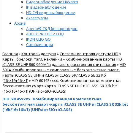
Видеонаблюдение HiWatch
IP видеонаблюдение
HD CVI видеонаблюдение
Аксессуары
Архив
Aperio® СКД без проводов
ABLOY PROTEC2 CLIQ
IKON CLIQ GO
Сигнализация
Главная
»
Контроль доступа
»
Системы контроля доступа HID
»
Карты, брелоки, тэги, наклейки
»
Комбинированные карты HID
iCLASS SE UHF 860-960 МГц дальнего расстояния считывания
»
HID
6014. Комбинированные композитные бесконтактные смарт-
карты iCLASS SE UHF и iCLASS/iCLASS SR/iCLASS SE 32 Кб
(16k/16+16k/1)
» HID 6014Sxxxx. Комбинированная композитная
бесконтактная смарт-карта iCLASS SE UHF и iCLASS SR 32k bit
(16k/16+16k/1) (UHFsio+SIO+iCLASS)
HID 6014Sxxxx. Комбинированная композитная
бесконтактная смарт-карта iCLASS SE UHF и iCLASS SR 32k bit
(16k/16+16k/1) (UHFsio+SIO+iCLASS)