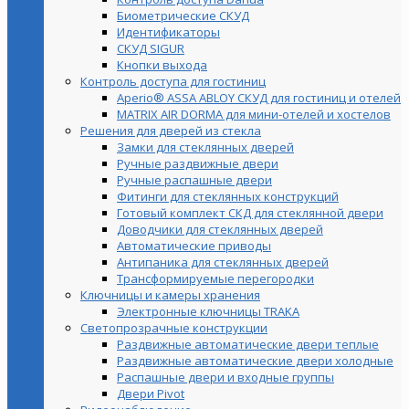
Биометрические СКУД
Идентификаторы
СКУД SIGUR
Кнопки выхода
Контроль доступа для гостиниц
Aperio® ASSA ABLOY СКУД для гостиниц и отелей
MATRIX AIR DORMA для мини-отелей и хостелов
Решения для дверей из стекла
Замки для стеклянных дверей
Ручные раздвижные двери
Ручные распашные двери
Фитинги для стеклянных конструкций
Готовый комплект СКД для стеклянной двери
Доводчики для стеклянных дверей
Автоматические приводы
Антипаника для стеклянных дверей
Трансформируемые перегородки
Ключницы и камеры хранения
Электронные ключницы TRAKA
Светопрозрачные конструкции
Раздвижные автоматические двери теплые
Раздвижные автоматические двери холодные
Распашные двери и входные группы
Двери Pivot