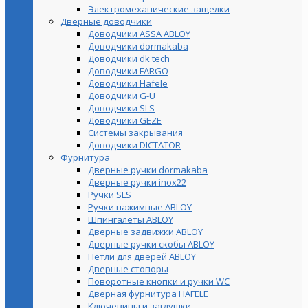
Электромеханические защелки
Дверные доводчики
Доводчики ASSA ABLOY
Доводчики dormakaba
Доводчики dk tech
Доводчики FARGO
Доводчики Hafele
Доводчики G-U
Доводчики SLS
Доводчики GEZE
Cистемы закрывания
Доводчики DICTATOR
Фурнитура
Дверные ручки dormakaba
Дверные ручки inox22
Ручки SLS
Ручки нажимные ABLOY
Шпингалеты ABLOY
Дверные задвижки ABLOY
Дверные ручки скобы ABLOY
Петли для дверей ABLOY
Дверные стопоры
Поворотные кнопки и ручки WC
Дверная фурнитура HAFELE
Ключевины и заглушки