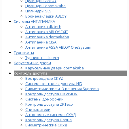
Цилиндры ABLOY
Цилиндры dormakaba
Цилиндры SLS
Броненакладки ABLOY
Системы АНТИПАНИКА
Антипаника dk tech
Антипаника ABLOY EXIT
Антипаника dormakaba
Антипаника СISA
Антипаника ASSA ABLOY OneSystem
Турникеты
Турникеты dk tech
Карусельные двери
Карусельные двери dormakaba
Контроль доступа
Беспроводные СКУД
Системы контроля доступа HID
Биометрические и ID решения Suprema
Контроль доступа HIKVISION
Системы домофонии
Контроль доступа ZKTeco
Считыватели
Автономные системы СКУД
Контроль доступа Dahua
Биометрические СКУД