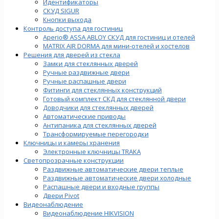
Идентификаторы
СКУД SIGUR
Кнопки выхода
Контроль доступа для гостиниц
Aperio® ASSA ABLOY СКУД для гостиниц и отелей
MATRIX AIR DORMA для мини-отелей и хостелов
Решения для дверей из стекла
Замки для стеклянных дверей
Ручные раздвижные двери
Ручные распашные двери
Фитинги для стеклянных конструкций
Готовый комплект СКД для стеклянной двери
Доводчики для стеклянных дверей
Автоматические приводы
Антипаника для стеклянных дверей
Трансформируемые перегородки
Ключницы и камеры хранения
Электронные ключницы TRAKA
Светопрозрачные конструкции
Раздвижные автоматические двери теплые
Раздвижные автоматические двери холодные
Распашные двери и входные группы
Двери Pivot
Видеонаблюдение
Видеонаблюдение HIKVISION