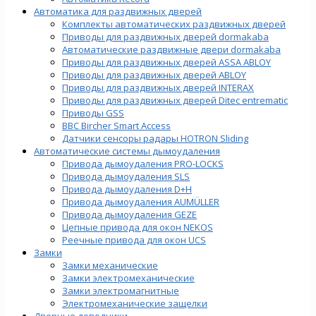
Автоматика для раздвижных дверей
Комплекты автоматических раздвижных дверей
Приводы для раздвижных дверей dormakaba
Автоматические раздвижные двери dormakaba
Приводы для раздвижных дверей ASSA ABLOY
Приводы для раздвижных дверей ABLOY
Приводы для раздвижных дверей INTERAX
Приводы для раздвижных дверей Ditec entrematic
Приводы GSS
BBC Bircher Smart Access
Датчики сенсоры радары HOTRON Sliding
Автоматические системы дымоудаления
Привода дымоудаления PRO-LOCKS
Привода дымоудаления SLS
Привода дымоудаления D+H
Привода дымоудаления AUMÜLLER
Привода дымоудаления GEZE
Цепные привода для окон NEKOS
Реечные привода для окон UСS
Замки
Замки механические
Замки электромеханические
Замки электромагнитные
Электромеханические защелки
Дверные доводчики