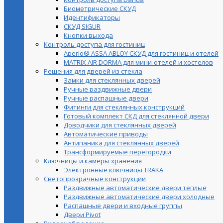
Биометрические СКУД
Идентификаторы
СКУД SIGUR
Кнопки выхода
Контроль доступа для гостиниц
Aperio® ASSA ABLOY СКУД для гостиниц и отелей
MATRIX AIR DORMA для мини-отелей и хостелов
Решения для дверей из стекла
Замки для стеклянных дверей
Ручные раздвижные двери
Ручные распашные двери
Фитинги для стеклянных конструкций
Готовый комплект СКД для стеклянной двери
Доводчики для стеклянных дверей
Автоматические приводы
Антипаника для стеклянных дверей
Трансформируемые перегородки
Ключницы и камеры хранения
Электронные ключницы TRAKA
Светопрозрачные конструкции
Раздвижные автоматические двери теплые
Раздвижные автоматические двери холодные
Распашные двери и входные группы
Двери Pivot