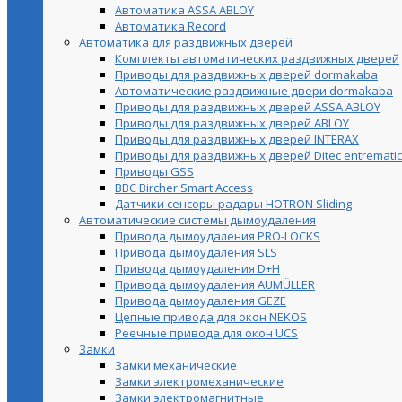
Автоматика ASSA ABLOY
Автоматика Record
Автоматика для раздвижных дверей
Комплекты автоматических раздвижных дверей
Приводы для раздвижных дверей dormakaba
Автоматические раздвижные двери dormakaba
Приводы для раздвижных дверей ASSA ABLOY
Приводы для раздвижных дверей ABLOY
Приводы для раздвижных дверей INTERAX
Приводы для раздвижных дверей Ditec entrematic
Приводы GSS
BBC Bircher Smart Access
Датчики сенсоры радары HOTRON Sliding
Автоматические системы дымоудаления
Привода дымоудаления PRO-LOCKS
Привода дымоудаления SLS
Привода дымоудаления D+H
Привода дымоудаления AUMÜLLER
Привода дымоудаления GEZE
Цепные привода для окон NEKOS
Реечные привода для окон UСS
Замки
Замки механические
Замки электромеханические
Замки электромагнитные