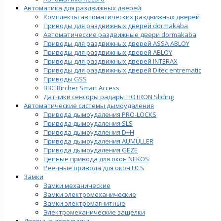
Автоматика для раздвижных дверей
Комплекты автоматических раздвижных дверей
Приводы для раздвижных дверей dormakaba
Автоматические раздвижные двери dormakaba
Приводы для раздвижных дверей ASSA ABLOY
Приводы для раздвижных дверей ABLOY
Приводы для раздвижных дверей INTERAX
Приводы для раздвижных дверей Ditec entrematic
Приводы GSS
BBC Bircher Smart Access
Датчики сенсоры радары HOTRON Sliding
Автоматические системы дымоудаления
Привода дымоудаления PRO-LOCKS
Привода дымоудаления SLS
Привода дымоудаления D+H
Привода дымоудаления AUMÜLLER
Привода дымоудаления GEZE
Цепные привода для окон NEKOS
Реечные привода для окон UСS
Замки
Замки механические
Замки электромеханические
Замки электромагнитные
Электромеханические защелки
Дверные доводчики