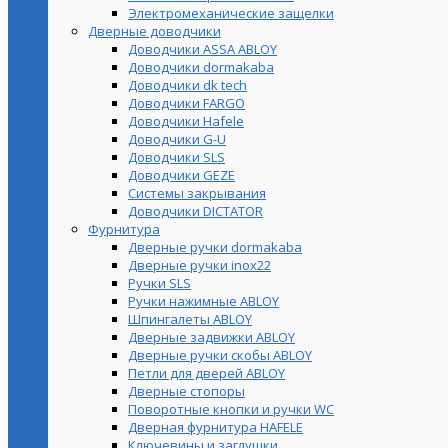
Электромеханические защелки
Дверные доводчики
Доводчики ASSA ABLOY
Доводчики dormakaba
Доводчики dk tech
Доводчики FARGO
Доводчики Hafele
Доводчики G-U
Доводчики SLS
Доводчики GEZE
Cистемы закрывания
Доводчики DICTATOR
Фурнитура
Дверные ручки dormakaba
Дверные ручки inox22
Ручки SLS
Ручки нажимные ABLOY
Шпингалеты ABLOY
Дверные задвижки ABLOY
Дверные ручки скобы ABLOY
Петли для дверей ABLOY
Дверные стопоры
Поворотные кнопки и ручки WC
Дверная фурнитура HAFELE
Ключевины и заглушки