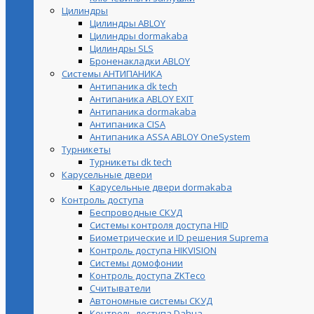
Цилиндры
Цилиндры ABLOY
Цилиндры dormakaba
Цилиндры SLS
Броненакладки ABLOY
Системы АНТИПАНИКА
Антипаника dk tech
Антипаника ABLOY EXIT
Антипаника dormakaba
Антипаника СISA
Антипаника ASSA ABLOY OneSystem
Турникеты
Турникеты dk tech
Карусельные двери
Карусельные двери dormakaba
Контроль доступа
Беспроводные СКУД
Системы контроля доступа HID
Биометрические и ID решения Suprema
Контроль доступа HIKVISION
Системы домофонии
Контроль доступа ZKTeco
Считыватели
Автономные системы СКУД
Контроль доступа Dahua