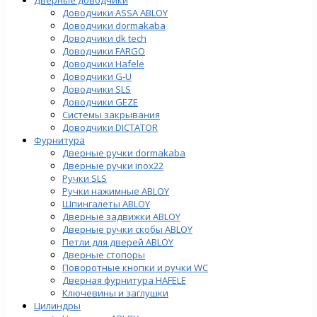
Доводчики ASSA ABLOY
Доводчики dormakaba
Доводчики dk tech
Доводчики FARGO
Доводчики Hafele
Доводчики G-U
Доводчики SLS
Доводчики GEZE
Cистемы закрывания
Доводчики DICTATOR
Фурнитура
Дверные ручки dormakaba
Дверные ручки inox22
Ручки SLS
Ручки нажимные ABLOY
Шпингалеты ABLOY
Дверные задвижки ABLOY
Дверные ручки скобы ABLOY
Петли для дверей ABLOY
Дверные стопоры
Поворотные кнопки и ручки WC
Дверная фурнитура HAFELE
Ключевины и заглушки
Цилиндры