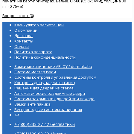
печати на карт-принтерах. Белые. СR-80 (85.6х54мм), толщина 30
mil (0.76мм)
Вопрос-ответ (0)
Калькулятор расчета цен
О компании
Доставка
Контакты
Оплата
Политика возврата
Политика конфиденциальности
Замки механические ABLOY / dormakaba
Система мастер ключ
Системы контроля и управления доступом
Контроль доступа для гостиниц
Решения для дверей из стекла
Автоматические раздвижные двери
Системы закрывания дверей при пожаре
Замки антипаника
Беспроводные системы запирания
А-Я
+7(800)333-27-42 бесплатный
+7(495)199-08-29 Москва