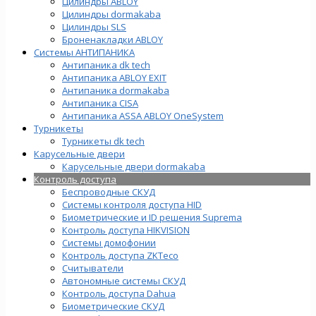
Цилиндры ABLOY
Цилиндры dormakaba
Цилиндры SLS
Броненакладки ABLOY
Системы АНТИПАНИКА
Антипаника dk tech
Антипаника ABLOY EXIT
Антипаника dormakaba
Антипаника СISA
Антипаника ASSA ABLOY OneSystem
Турникеты
Турникеты dk tech
Карусельные двери
Карусельные двери dormakaba
Контроль доступа
Беспроводные СКУД
Системы контроля доступа HID
Биометрические и ID решения Suprema
Контроль доступа HIKVISION
Системы домофонии
Контроль доступа ZKTeco
Считыватели
Автономные системы СКУД
Контроль доступа Dahua
Биометрические СКУД