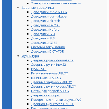
Электромеханические защелки
Дверные доводчики
Доводчики ASSA ABLOY
Доводчики dormakaba
Доводчики dk tech
Доводчики FARGO
Доводчики Hafele
Доводчики G-U
Доводчики SLS
Доводчики GEZE
Cистемы закрывания
Доводчики DICTATOR
Фурнитура
Дверные ручки dormakaba
Дверные ручки inox22
Ручки SLS
Ручки нажимные ABLOY
Шпингалеты ABLOY
Дверные задвижки ABLOY
Дверные ручки скобы ABLOY
Петли для дверей ABLOY
Дверные стопоры
Поворотные кнопки и ручки WC
Дверная фурнитура HAFELE
Ключевины и заглушки