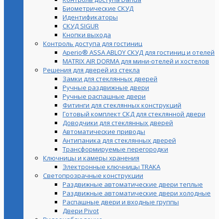
Биометрические СКУД
Идентификаторы
СКУД SIGUR
Кнопки выхода
Контроль доступа для гостиниц
Aperio® ASSA ABLOY СКУД для гостиниц и отелей
MATRIX AIR DORMA для мини-отелей и хостелов
Решения для дверей из стекла
Замки для стеклянных дверей
Ручные раздвижные двери
Ручные распашные двери
Фитинги для стеклянных конструкций
Готовый комплект СКД для стеклянной двери
Доводчики для стеклянных дверей
Автоматические приводы
Антипаника для стеклянных дверей
Трансформируемые перегородки
Ключницы и камеры хранения
Электронные ключницы TRAKA
Светопрозрачные конструкции
Раздвижные автоматические двери теплые
Раздвижные автоматические двери холодные
Распашные двери и входные группы
Двери Pivot