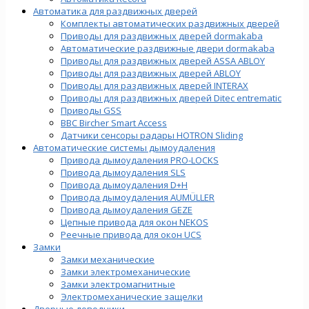
Автоматика для раздвижных дверей
Комплекты автоматических раздвижных дверей
Приводы для раздвижных дверей dormakaba
Автоматические раздвижные двери dormakaba
Приводы для раздвижных дверей ASSA ABLOY
Приводы для раздвижных дверей ABLOY
Приводы для раздвижных дверей INTERAX
Приводы для раздвижных дверей Ditec entrematic
Приводы GSS
BBC Bircher Smart Access
Датчики сенсоры радары HOTRON Sliding
Автоматические системы дымоудаления
Привода дымоудаления PRO-LOCKS
Привода дымоудаления SLS
Привода дымоудаления D+H
Привода дымоудаления AUMÜLLER
Привода дымоудаления GEZE
Цепные привода для окон NEKOS
Реечные привода для окон UСS
Замки
Замки механические
Замки электромеханические
Замки электромагнитные
Электромеханические защелки
Дверные доводчики