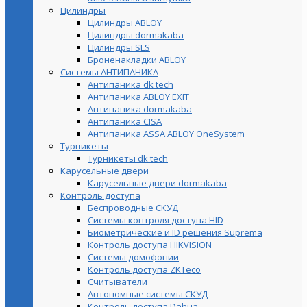
Цилиндры
Цилиндры ABLOY
Цилиндры dormakaba
Цилиндры SLS
Броненакладки ABLOY
Системы АНТИПАНИКА
Антипаника dk tech
Антипаника ABLOY EXIT
Антипаника dormakaba
Антипаника СISA
Антипаника ASSA ABLOY OneSystem
Турникеты
Турникеты dk tech
Карусельные двери
Карусельные двери dormakaba
Контроль доступа
Беспроводные СКУД
Системы контроля доступа HID
Биометрические и ID решения Suprema
Контроль доступа HIKVISION
Системы домофонии
Контроль доступа ZKTeco
Считыватели
Автономные системы СКУД
Контроль доступа Dahua