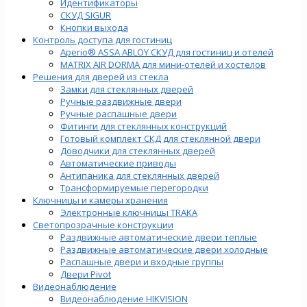
Идентификаторы
СКУД SIGUR
Кнопки выхода
Контроль доступа для гостиниц
Aperio® ASSA ABLOY СКУД для гостиниц и отелей
MATRIX AIR DORMA для мини-отелей и хостелов
Решения для дверей из стекла
Замки для стеклянных дверей
Ручные раздвижные двери
Ручные распашные двери
Фитинги для стеклянных конструкций
Готовый комплект СКД для стеклянной двери
Доводчики для стеклянных дверей
Автоматические приводы
Антипаника для стеклянных дверей
Трансформируемые перегородки
Ключницы и камеры хранения
Электронные ключницы TRAKA
Светопрозрачные конструкции
Раздвижные автоматические двери теплые
Раздвижные автоматические двери холодные
Распашные двери и входные группы
Двери Pivot
Видеонаблюдение
Видеонаблюдение HIKVISION