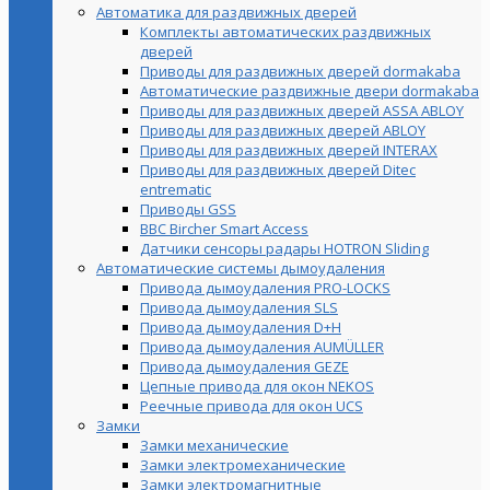
Автоматика для раздвижных дверей
Комплекты автоматических раздвижных
дверей
Приводы для раздвижных дверей dormakaba
Автоматические раздвижные двери dormakaba
Приводы для раздвижных дверей ASSA ABLOY
Приводы для раздвижных дверей ABLOY
Приводы для раздвижных дверей INTERAX
Приводы для раздвижных дверей Ditec
entrematic
Приводы GSS
BBC Bircher Smart Access
Датчики сенсоры радары HOTRON Sliding
Автоматические системы дымоудаления
Привода дымоудаления PRO-LOCKS
Привода дымоудаления SLS
Привода дымоудаления D+H
Привода дымоудаления AUMÜLLER
Привода дымоудаления GEZE
Цепные привода для окон NEKOS
Реечные привода для окон UСS
Замки
Замки механические
Замки электромеханические
Замки электромагнитные