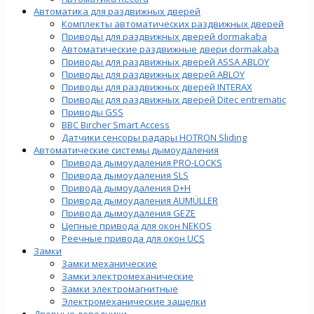
Автоматика для раздвижных дверей
Комплекты автоматических раздвижных дверей
Приводы для раздвижных дверей dormakaba
Автоматические раздвижные двери dormakaba
Приводы для раздвижных дверей ASSA ABLOY
Приводы для раздвижных дверей ABLOY
Приводы для раздвижных дверей INTERAX
Приводы для раздвижных дверей Ditec entrematic
Приводы GSS
BBC Bircher Smart Access
Датчики сенсоры радары HOTRON Sliding
Автоматические системы дымоудаления
Привода дымоудаления PRO-LOCKS
Привода дымоудаления SLS
Привода дымоудаления D+H
Привода дымоудаления AUMÜLLER
Привода дымоудаления GEZE
Цепные привода для окон NEKOS
Реечные привода для окон UСS
Замки
Замки механические
Замки электромеханические
Замки электромагнитные
Электромеханические защелки
Дверные доводчики