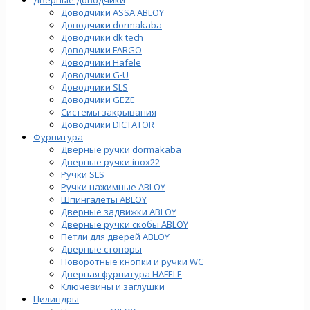
Доводчики ASSA ABLOY
Доводчики dormakaba
Доводчики dk tech
Доводчики FARGO
Доводчики Hafele
Доводчики G-U
Доводчики SLS
Доводчики GEZE
Cистемы закрывания
Доводчики DICTATOR
Фурнитура
Дверные ручки dormakaba
Дверные ручки inox22
Ручки SLS
Ручки нажимные ABLOY
Шпингалеты ABLOY
Дверные задвижки ABLOY
Дверные ручки скобы ABLOY
Петли для дверей ABLOY
Дверные стопоры
Поворотные кнопки и ручки WC
Дверная фурнитура HAFELE
Ключевины и заглушки
Цилиндры