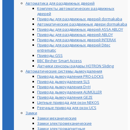
Автоматика для раздвижных дверей
Комплекты автоматических раздвижных
дверей
Приводы для раздвижных дверей dormakaba
Автоматические раздвижные двери dormakaba
Приводы для раздвижных дверей ASSA ABLOY
Приводы для раздвижных дверей ABLOY
Приводы для раздвижных дверей INTERAX
Приводы для раздвижных дверей Ditec
entrematic
Приводы GSS
BBC Bircher Smart Access
Датчики сенсоры радары HOTRON Sliding
Автоматические системы дымоудаления
Привода дымоудаления PRO-LOCKS
Привода дымоудаления SLS
Привода дымоудаления D+H
Привода дымоудаления AUMÜLLER
Привода дымоудаления GEZE
Цепные привода для окон NEKOS
Реечные привода для окон UСS
Замки
Замки механические
Замки электромеханические
Замки электромагнитные