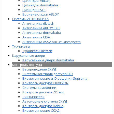
Цилиндры ABLOY
Цилиндры dormakaba
Цилиндры SLS
Броненакладки ABLOY
Системы АНТИПАНИКА
Антипаника dk tech
Антипаника ABLOY EXIT
Антипаника dormakaba
Антипаника СISA
Антипаника ASSA ABLOY OneSystem
Турникеты
Турникеты dk tech
Карусельные двери
Карусельные двери dormakaba
Контроль доступа
Беспроводные СКУД
Системы контроля доступа HID
Биометрические и ID решения Suprema
Контроль доступа HIKVISION
Системы домофонии
Контроль доступа ZKTeco
Считыватели
Автономные системы СКУД
Контроль доступа Dahua
Биометрические СКУД