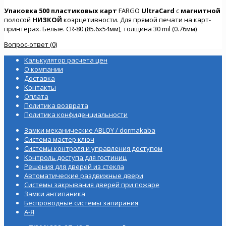
Упаковка 500 пластиковых карт
FARGO
UltraCard
с
магнитной
полосой
НИЗКОЙ
коэрцетивности. Для прямой печати на карт-
принтерах. Белые. СR-80 (85.6х54мм), толщина 30 mil (0.76мм)
Вопрос-ответ (0)
Калькулятор расчета цен
О компании
Доставка
Контакты
Оплата
Политика возврата
Политика конфиденциальности
Замки механические ABLOY / dormakaba
Система мастер ключ
Системы контроля и управления доступом
Контроль доступа для гостиниц
Решения для дверей из стекла
Автоматические раздвижные двери
Системы закрывания дверей при пожаре
Замки антипаника
Беспроводные системы запирания
А-Я