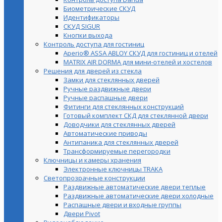
Биометрические СКУД
Идентификаторы
СКУД SIGUR
Кнопки выхода
Контроль доступа для гостиниц
Aperio® ASSA ABLOY СКУД для гостиниц и отелей
MATRIX AIR DORMA для мини-отелей и хостелов
Решения для дверей из стекла
Замки для стеклянных дверей
Ручные раздвижные двери
Ручные распашные двери
Фитинги для стеклянных конструкций
Готовый комплект СКД для стеклянной двери
Доводчики для стеклянных дверей
Автоматические приводы
Антипаника для стеклянных дверей
Трансформируемые перегородки
Ключницы и камеры хранения
Электронные ключницы TRAKA
Светопрозрачные конструкции
Раздвижные автоматические двери теплые
Раздвижные автоматические двери холодные
Распашные двери и входные группы
Двери Pivot