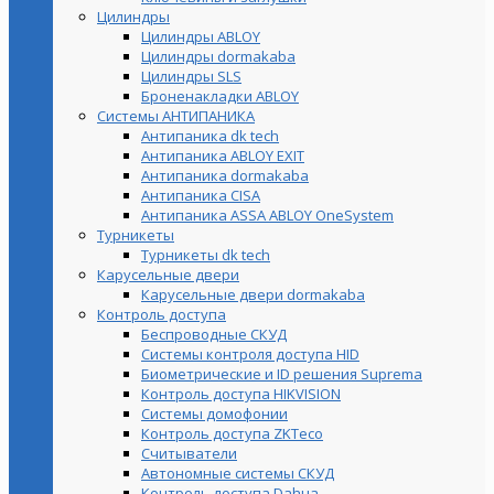
Цилиндры
Цилиндры ABLOY
Цилиндры dormakaba
Цилиндры SLS
Броненакладки ABLOY
Системы АНТИПАНИКА
Антипаника dk tech
Антипаника ABLOY EXIT
Антипаника dormakaba
Антипаника СISA
Антипаника ASSA ABLOY OneSystem
Турникеты
Турникеты dk tech
Карусельные двери
Карусельные двери dormakaba
Контроль доступа
Беспроводные СКУД
Системы контроля доступа HID
Биометрические и ID решения Suprema
Контроль доступа HIKVISION
Системы домофонии
Контроль доступа ZKTeco
Считыватели
Автономные системы СКУД
Контроль доступа Dahua