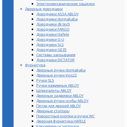
Электромеханические защелки
Дверные доводчики
Доводчики ASSA ABLOY
Доводчики dormakaba
Доводчики dk tech
Доводчики FARGO
Доводчики Hafele
Доводчики G-U
Доводчики SLS
Доводчики GEZE
Cистемы закрывания
Доводчики DICTATOR
Фурнитура
Дверные ручки dormakaba
Дверные ручки inox22
Ручки SLS
Ручки нажимные ABLOY
Шпингалеты ABLOY
Дверные задвижки ABLOY
Дверные ручки скобы ABLOY
Петли для дверей ABLOY
Дверные стопоры
Поворотные кнопки и ручки WC
Дверная фурнитура HAFELE
Ключевины и заглушки