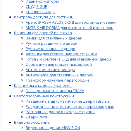
Идентификаторы
СКУД SIGUR
Кнопки выхода
Контроль доступа для гостиниц
Aperio® ASSA ABLOY СКУД для гостиниц и отелей
MATRIX AIR DORMA для мини-отелей и хостелов
Решения для дверей из стекла
Замки для стеклянных дверей
Ручные раздвижные двери
Ручные распашные двери
Фитинги для стеклянных конструкций
Готовый комплект СКД для стеклянной двери
Доводчики для стеклянных дверей
Автоматические приводы
Антипаника для стеклянных дверей
Трансформируемые перегородки
Ключницы и камеры хранения
Электронные ключницы TRAKA
Светопрозрачные конструкции
Раздвижные автоматические двери теплые
Раздвижные автоматические двери холодные
Распашные двери и входные группы
Двери Pivot
Видеонаблюдение
Видеонаблюдение HIKVISION